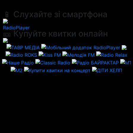
📱 Слухайте зі смартфона
RadioPlayer
🎫 Купуйте квитки онлайн