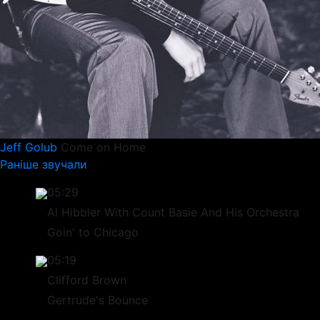
Jeff Golub
Come on Home
Раніше звучали
05:29
Al Hibbler With Count Basie And His Orchestra
Goin' to Chicago
05:19
Clifford Brown
Gertrude's Bounce