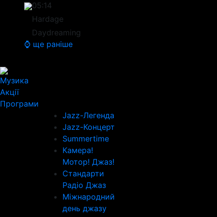
05:14
Hardage
Daydreaming
⌚ ще раніше
Музика
Акції
Програми
Jazz-Легенда
Jazz-Концерт
Summertime
Камера!
Мотор! Джаз!
Стандарти
Радіо Джаз
Міжнародний
день джазу