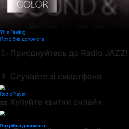
This Feeling
Потрібна допомога
👍 Приєднуйтесь до Radio JAZZ!
📱 Слухайте зі смартфона
RadioPlayer
🎫 Купуйте квитки онлайн
Потрібна допомога