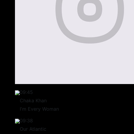
09:45
Chaka Khan
I'm Every Woman
09:38
Our Atlantic