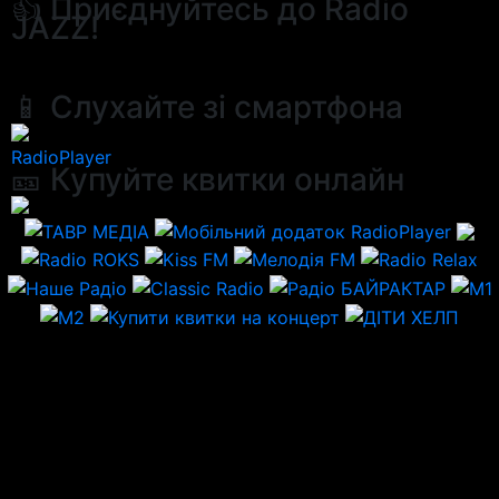
👍 Приєднуйтесь до Radio
JAZZ!
📱 Слухайте зі смартфона
RadioPlayer
🎫 Купуйте квитки онлайн