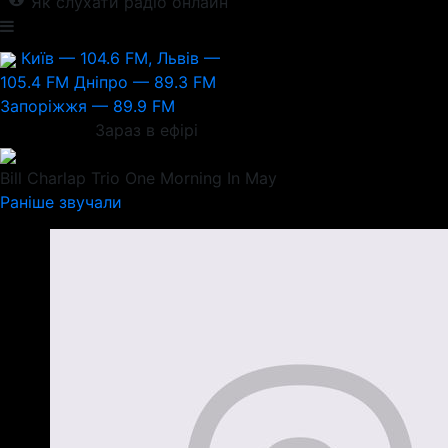
Як слухати радіо онлайн
Київ — 104.6 FM, Львів —
105.4 FM
Дніпро — 89.3 FM
Запоріжжя — 89.9 FM
Зараз в ефірі
Bill Charlap Trio
One Morning In May
Раніше звучали