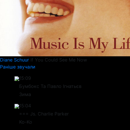
Diane Schuur
If You Could See Me Now
Раніше звучали
15:09
Бумбокс Та Павло Ігнатьєв
Зима
15:04
=== Js. Charlie Parker
Ko-Ko