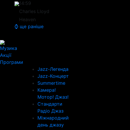
14:59
Charles Lloyd
Heaven
⌚ ще раніше
Музика
Акції
Програми
Jazz-Легенда
Jazz-Концерт
Summertime
Камера!
Мотор! Джаз!
Стандарти
Радіо Джаз
Міжнародний
день джазу