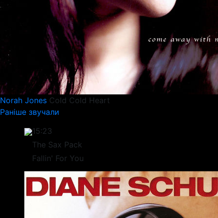
Norah Jones
Cold Cold Heart
Раніше звучали
15:23
The Sax Pack
Fallin' For You