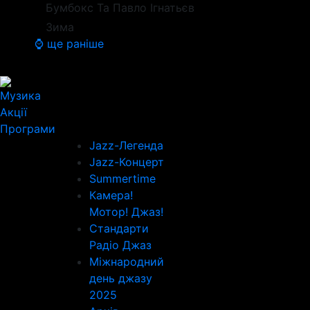
Бумбокс Та Павло Ігнатьєв
Зима
⌚ ще раніше
Музика
Акції
Програми
Jazz-Легенда
Jazz-Концерт
Summertime
Камера!
Мотор! Джаз!
Стандарти
Радіо Джаз
Міжнародний
день джазу
2025