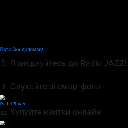
Потрібна допомога
👍 Приєднуйтесь до Radio JAZZ!
📱 Слухайте зі смартфона
RadioPlayer
🎫 Купуйте квитки онлайн