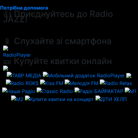
Потрібна допомога
👍 Приєднуйтесь до Radio
JAZZ!
📱 Слухайте зі смартфона
RadioPlayer
🎫 Купуйте квитки онлайн