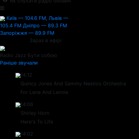
Як слухати радіо онлайн
Київ — 104.6 FM, Львів —
105.4 FM
Дніпро — 89.3 FM
Запоріжжя — 89.9 FM
Зараз в ефірі
Radio Jazz
Бути собою
Раніше звучали
14:12
Quincy Jones And Sammy Nestico Orchestra
For Lena And Lennie
14:06
Shirley Horn
Here's To Life
14:02