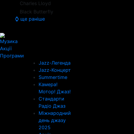
Charles Lloyd
Black Butterfly
⌚ ще раніше
Музика
Акції
Програми
Jazz-Легенда
Jazz-Концерт
Summertime
Камера!
Мотор! Джаз!
Стандарти
Радіо Джаз
Міжнародний
день джазу
2025