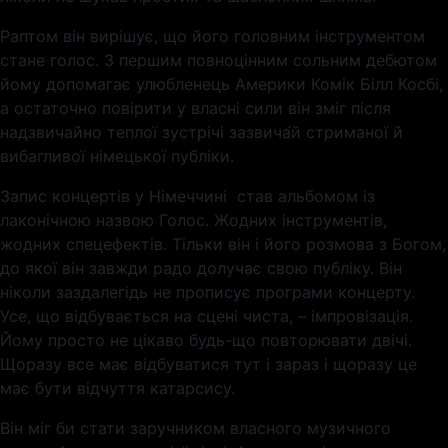
Раптом він вирішує, що його головним інструментом
стане голос. З першим повноцінним сольним дебютом
йому допомагає улюбленець Америки Комік Білл Косбі,
а остаточно повірити у власні сили він зміг після
надзвичайно теплої зустрічі зазвича́й стриманої й
вибагливої німецької публіки.
Запис концертів у Німеччині став альбомом із
лаконічною назвою Голос. Жодних інструментів,
жодних спецефектів. Тільки він і його розмова з Богом,
до якої він завжди радо долучає свою публіку. Він
ніколи заздалегідь не прописує програми концерту.
Усе, що відбувається на сцені чиста, – імпровізація.
Йому просто не цікаво будь-що повторювати двічі.
Щоразу все має відбуватися тут і зараз і щоразу це
має бути відчуття катарсису.
Він міг би стати заручником власного музичного