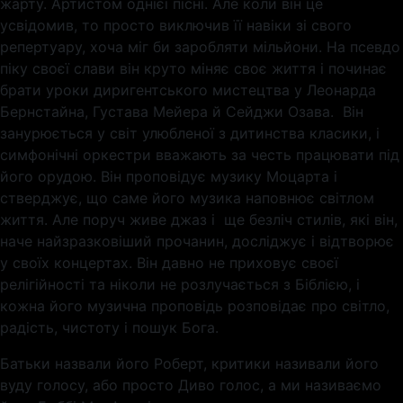
жарту. Артистом однієї пісні. Але коли він це
усвідомив, то просто виключив її навіки зі свого
репертуару, хоча міг би заробляти мільйони. На псевдо
піку своєї слави він круто міняє своє життя і починає
брати уроки диригентського мистецтва у Леонарда
Бернстайна, Густава Мейера й Сейджи Озава. Він
занурюється у світ улюбленої з дитинства класики, і
симфонічні оркестри вважають за честь працювати під
його орудою. Він проповідує музику Моцарта і
стверджує, що саме його музика наповнює світлом
життя. Але поруч живе джаз і ще безліч стилів, які він,
наче найзразковіший прочанин, досліджує і відтворює
у своїх концертах. Він давно не приховує своєї
релігійності та ніколи не розлучається з Біблією, і
кожна його музична проповідь розповідає про світло,
радість, чистоту і пошук Бога.
Батьки назвали його Роберт, критики називали його
вуду голосу, або просто Диво голос, а ми називаємо