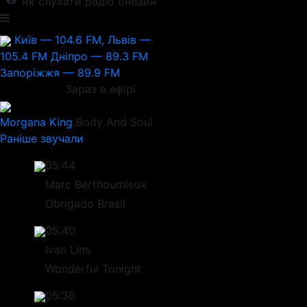
Як слухати радіо онлайн
Київ — 104.6 FM, Львів —
105.4 FM
Дніпро — 89.3 FM
Запоріжжя — 89.9 FM
Зараз в ефірі
Morgana King
Body And Soul
Раніше звучали
05:44
Marc Berthoumieux
Obrigado Brasil
05:40
Ivan Lins
Wonderful Tonight
05:36