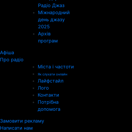
Радіо Джаз
Міжнародний
день джазу
2025
Архів
програм
Афіша
Про радіо
Міста і частоти
Як слухати онлайн
Лайфстайл
Лого
Контакти
Потрібна
допомога
Замовити рекламу
Написати нам