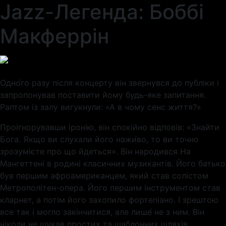
Jazz-Легенда: Боббі
Макферрін
Одно́го разу після концерту він звернувся до публіки і
запропонував поставити йому будь-яке запитання.
Раптом із залу вигукнули: «А в чому сенс життя?»
Проігнорувавши іронію, він спокійно відповів: «Знайти
Бога. Якщо ви слухали його нажи́во, то ви точно
зрозумієте про що йдеться». Він народився На
Мангеттені в родині класичних музикантів. Його батько
був першим афроамериканцем, який став солістом
Метрополітен-опера. Його першим інструментом став
кларнет, а потім його захопило фортепіано. І зрештою
все так і могло закінчитися, але лише́ не з ним. Він
ніколи не шукав простих та шаблонних шляхів.