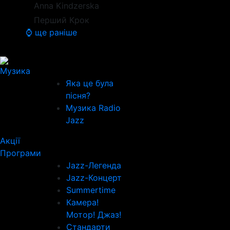
Anna Kindzerska
Перший Крок
⌚ ще раніше
Музика
Яка це була
пісня?
Музика Radio
Jazz
Акції
Програми
Jazz-Легенда
Jazz-Концерт
Summertime
Камера!
Мотор! Джаз!
Стандарти