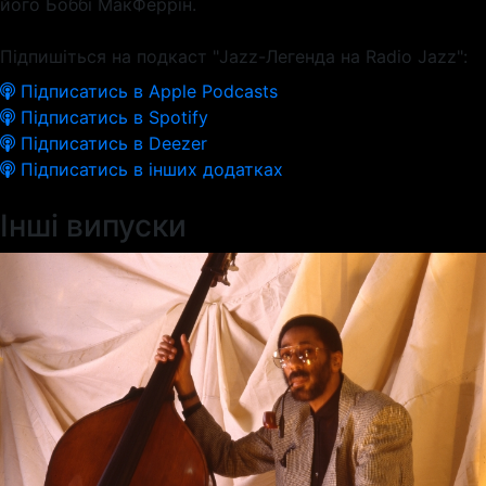
його Боббі МакФеррін.
Підпишіться на подкаст "Jazz-Легенда на Radio Jazz":
Підписатись в Apple Podcasts
Підписатись в Spotify
Підписатись в Deezer
Підписатись в інших додатках
Інші випуски