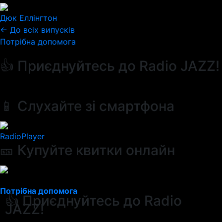
Дюк Еллінгтон
← До всіх випусків
Потрібна допомога
👍 Приєднуйтесь до Radio JAZZ!
📱 Слухайте зі смартфона
RadioPlayer
🎫 Купуйте квитки онлайн
Потрібна допомога
👍 Приєднуйтесь до Radio
JAZZ!