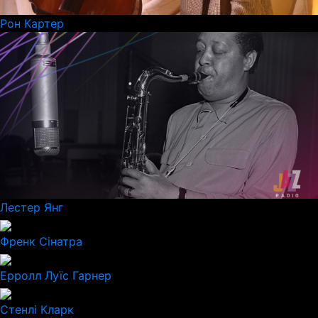
Рон Картер
Лестер Янг
Френк Сінатра
Ерролл Луїс Гарнер
Стенлі Кларк