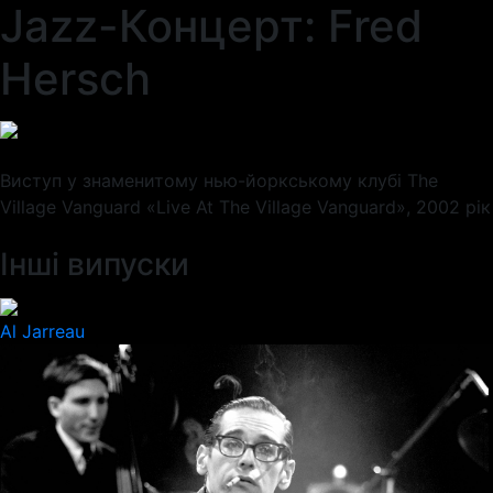
Jazz-Концерт: Fred
Hersch
Виступ у знаменитому нью-йоркському клубі The
Village Vanguard «Live At The Village Vanguard», 2002 рік
Інші випуски
Al Jarreau