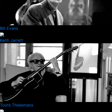
Bill Evans
Keith Jarrett
Toots Thielemans