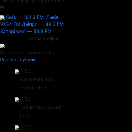
Як слухати радіо онлайн
Київ — 104.6 FM, Львів —
105.4 FM
Дніпро — 89.3 FM
Запоріжжя — 89.9 FM
Зараз в ефірі
Radio Jazz
Бути собою
Раніше звучали
11:53
Scott Hamilton
Love Letters
11:50
Павло Ільницький
Літо
11:47