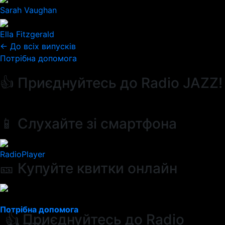
Sarah Vaughan
Ella Fitzgerald
← До всіх випусків
Потрібна допомога
👍 Приєднуйтесь до Radio JAZZ!
📱 Слухайте зі смартфона
RadioPlayer
🎫 Купуйте квитки онлайн
Потрібна допомога
👍 Приєднуйтесь до Radio