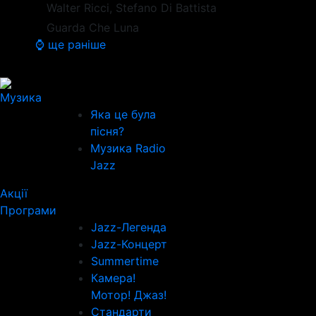
Walter Ricci, Stefano Di Battista
Guarda Che Luna
⌚ ще раніше
Музика
Яка це була
пісня?
Музика Radio
Jazz
Акції
Програми
Jazz-Легенда
Jazz-Концерт
Summertime
Камера!
Мотор! Джаз!
Стандарти