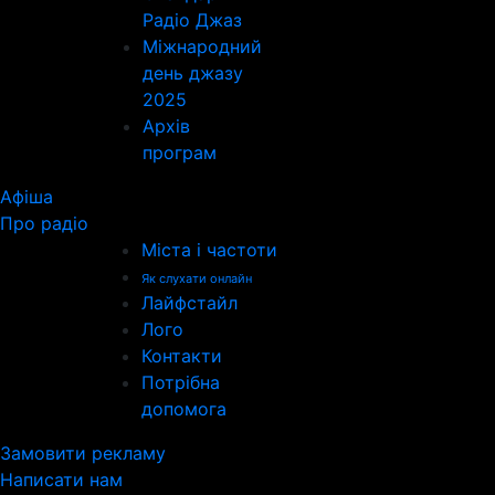
Радіо Джаз
Міжнародний
день джазу
2025
Архів
програм
Афіша
Про радіо
Міста і частоти
Як слухати онлайн
Лайфстайл
Лого
Контакти
Потрібна
допомога
Замовити рекламу
Написати нам