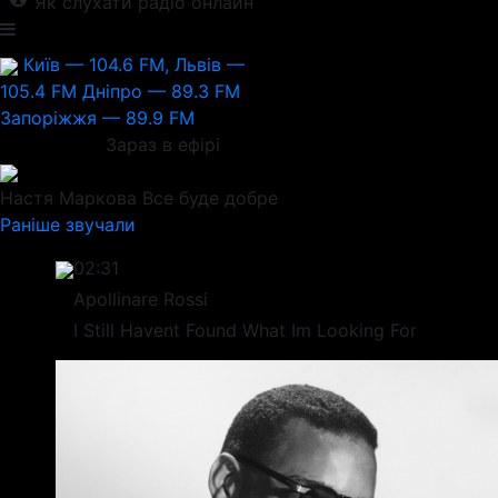
Як слухати радіо онлайн
Київ — 104.6 FM, Львів —
105.4 FM
Дніпро — 89.3 FM
Запоріжжя — 89.9 FM
Зараз в ефірі
Настя Маркова
Все буде добре
Раніше звучали
02:31
Apollinare Rossi
I Still Havent Found What Im Looking For