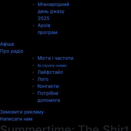
Міжнародний
день джазу
2025
Архів
програм
Афіша
Про радіо
Міста і частоти
Як слухати онлайн
Лайфстайл
Лого
Контакти
Потрібна
допомога
Замовити рекламу
Написати нам
Summertime: The Shirt