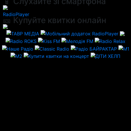
📱 Слухайте зі смартфона
RadioPlayer
🎫 Купуйте квитки онлайн