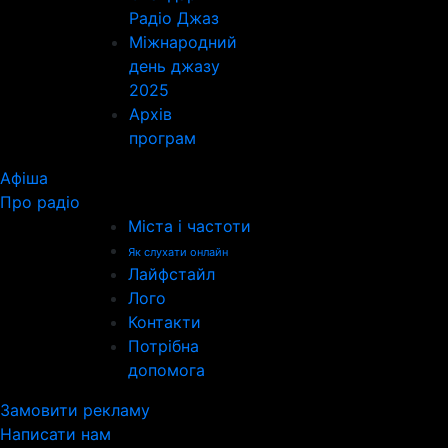
Радіо Джаз
Міжнародний
день джазу
2025
Архів
програм
Афіша
Про радіо
Міста і частоти
Як слухати онлайн
Лайфстайл
Лого
Контакти
Потрібна
допомога
Замовити рекламу
Написати нам