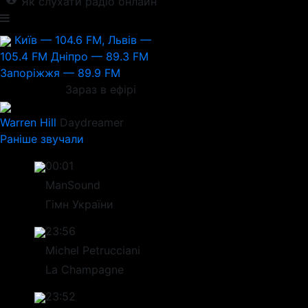
Як слухати радіо онлайн
Київ — 104.6 FM, Львів —
105.4 FM
Дніпро — 89.3 FM
Запоріжжя — 89.9 FM
Зараз в ефірі
Warren Hill
Daydreamer
Раніше звучали
00:01
ManSound
Гімн України
23:56
Michel Petrucciani
La Champagne
23:52