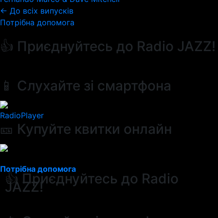
← До всіх випусків
Потрібна допомога
👍 Приєднуйтесь до Radio JAZZ!
📱 Слухайте зі смартфона
RadioPlayer
🎫 Купуйте квитки онлайн
Потрібна допомога
👍 Приєднуйтесь до Radio
JAZZ!