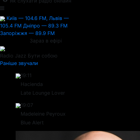
Як слухати радіо онлайн
Київ — 104.6 FM, Львів —
105.4 FM
Дніпро — 89.3 FM
Запоріжжя — 89.9 FM
Зараз в ефірі
Radio Jazz
Бути собою
Раніше звучали
19:11
Hacienda
Late Lounge Lover
19:07
Madeleine Peyroux
Blue Alert