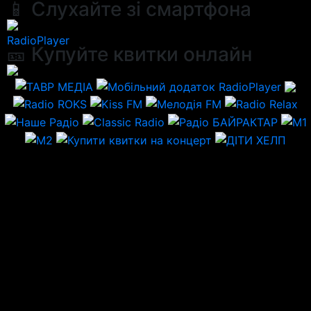
📱 Слухайте зі смартфона
RadioPlayer
🎫 Купуйте квитки онлайн