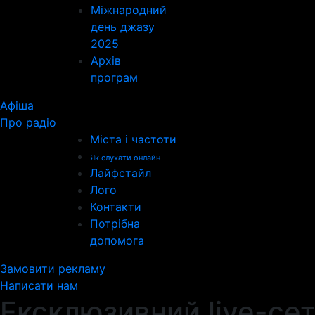
Міжнародний
день джазу
2025
Архів
програм
Афіша
Про радіо
Міста і частоти
Як слухати онлайн
Лайфстайл
Лого
Контакти
Потрібна
допомога
Замовити рекламу
Написати нам
Ексклюзивний live-сет