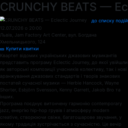
CRUNCHY BEATS — Ecl
до списку подій
12.07.2026 о 20:00
Львів, Jam Factory Art Center, вул. Богдана
Хмельницького, 124
🎫 Купити квитки
Квартет відомих українських джазових музикантів
представить програму Eclectic Journey, до якої увійшли
як авторські композиції учасників колективу, так і нові
аранжування джазових стандартів і творів знакових
постатей сучасної музики — Herbie Hancock, Wayne
Shorter, Esbjörn Svensson, Kenny Garrett, Jakob Bro та
інших.
Програма поєднує витончену гармонію contemporary
jazz, енергію hip-hop грувів і атмосферу modern
creative, створюючи свіже, багатошарове звучання, у
якому традиція зустрічається з сучасністю. Це вечір