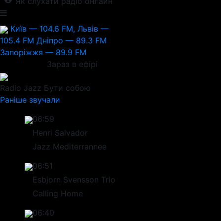
Як слухати радіо онлайн
Київ — 104.6 FM, Львів —
105.4 FM
Дніпро — 89.3 FM
Запоріжжя — 89.9 FM
Зараз в ефірі
Radio Jazz
Бути собою
Раніше звучали
06:59
Henri Salvador
Jazz Mediterrannee
06:51
Esbjorn Svensson Trio
Calling Home
06:40