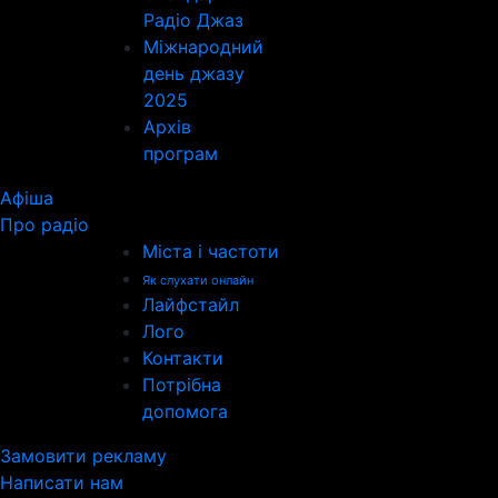
Радіо Джаз
Міжнародний
день джазу
2025
Архів
програм
Афіша
Про радіо
Міста і частоти
Як слухати онлайн
Лайфстайл
Лого
Контакти
Потрібна
допомога
Замовити рекламу
Написати нам