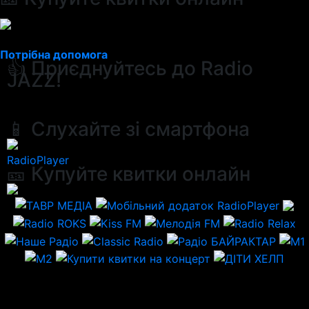
Потрібна допомога
👍 Приєднуйтесь до Radio
JAZZ!
📱 Слухайте зі смартфона
RadioPlayer
🎫 Купуйте квитки онлайн