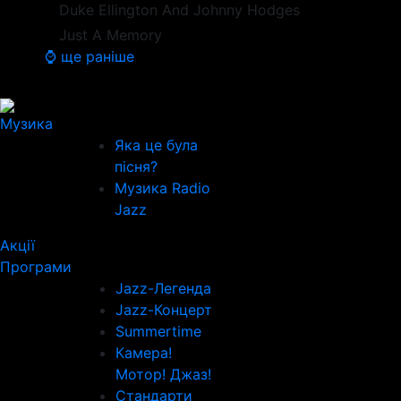
Duke Ellington And Johnny Hodges
Just A Memory
⌚ ще раніше
Музика
Яка це була
пісня?
Музика Radio
Jazz
Акції
Програми
Jazz-Легенда
Jazz-Концерт
Summertime
Камера!
Мотор! Джаз!
Стандарти