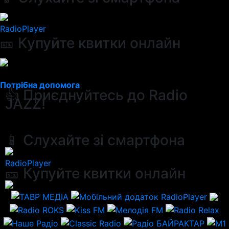
RadioPlayer
🎫 Купуйте квитки онлайн
Потрібна допомога
👍 Приєднуйтесь до Radio
JAZZ!
📱 Слухайте зі смартфона
RadioPlayer
🎫 Купуйте квитки онлайн