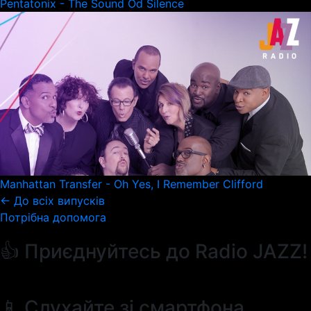
Pentatonix - The Sound Od Silence
Manhattan Transfer - Oh Yes, I Remember Clifford
← До всіх випусків
Потрібна допомога
👍 Приєднуйтесь до Radio JAZZ!
📱 Слухайте зі смартфона