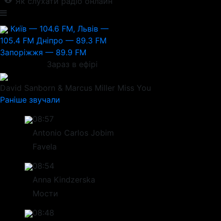
Як слухати радіо онлайн
Київ — 104.6 FM, Львів —
105.4 FM
Дніпро — 89.3 FM
Запоріжжя — 89.9 FM
Зараз в ефірі
David Sanborn & Marcus Miller
Miss You
Раніше звучали
08:57
Antonio Carlos Jobim
Favela
08:54
Anna Kindzerska
Мости
08:48