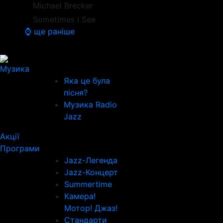
Michael Brecker
Sometimes I See
⌚ ще раніше
Музика
Яка це була
пісня?
Музика Radio
Jazz
Акції
Програми
Jazz-Легенда
Jazz-Концерт
Summertime
Камера!
Мотор! Джаз!
Стандарти