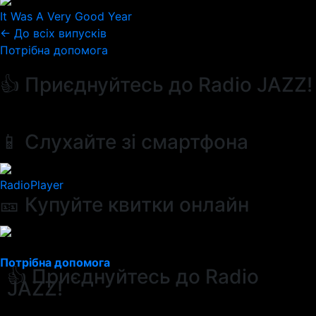
It Was A Very Good Year
← До всіх випусків
Потрібна допомога
👍 Приєднуйтесь до Radio JAZZ!
📱 Слухайте зі смартфона
RadioPlayer
🎫 Купуйте квитки онлайн
Потрібна допомога
👍 Приєднуйтесь до Radio
JAZZ!