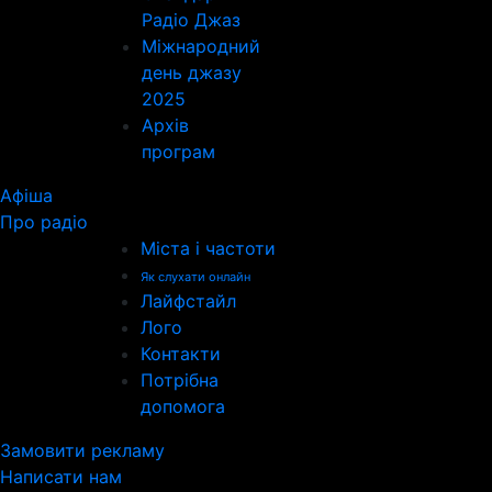
Радіо Джаз
Міжнародний
день джазу
2025
Архів
програм
Афіша
Про радіо
Міста і частоти
Як слухати онлайн
Лайфстайл
Лого
Контакти
Потрібна
допомога
Замовити рекламу
Написати нам