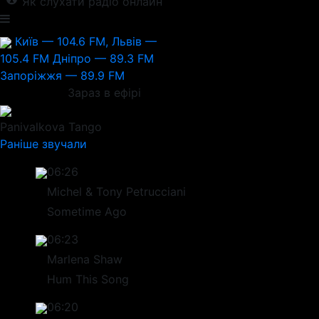
Як слухати радіо онлайн
Київ — 104.6 FM, Львів —
105.4 FM
Дніпро — 89.3 FM
Запоріжжя — 89.9 FM
Зараз в ефірі
Panivalkova
Tango
Раніше звучали
06:26
Michel & Tony Petrucciani
Sometime Ago
06:23
Marlena Shaw
Hum This Song
06:20