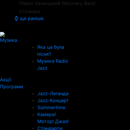
Павло Ільницький Recovery Band
Стожари
⌚ ще раніше
Музика
Яка це була
пісня?
Музика Radio
Jazz
Акції
Програми
Jazz-Легенда
Jazz-Концерт
Summertime
Камера!
Мотор! Джаз!
Стандарти