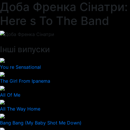
Доба Френка Сінатри:
Here s To The Band
Інші випуски
You re Sensational
The Girl From Ipanema
All Of Me
All The Way Home
Bang Bang (My Baby Shot Me Down)