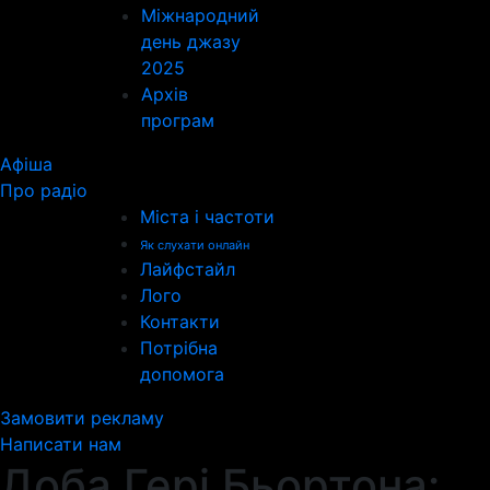
Міжнародний
день джазу
2025
Архів
програм
Афіша
Про радіо
Міста і частоти
Як слухати онлайн
Лайфстайл
Лого
Контакти
Потрібна
допомога
Замовити рекламу
Написати нам
Доба Гері Бьортона: