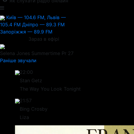
Як слухати радіо онлайн
Київ — 104.6 FM, Львів —
105.4 FM
Дніпро — 89.3 FM
Запоріжжя — 89.9 FM
Зараз в ефірі
Selena Jones
Summertime Pr 27
Раніше звучали
22:00
Stan Getz
The Way You Look Tonight
21:57
Bing Crosby
Liza