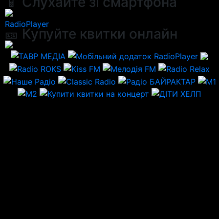
📱 Слухайте зі смартфона
RadioPlayer
🎫 Купуйте квитки онлайн