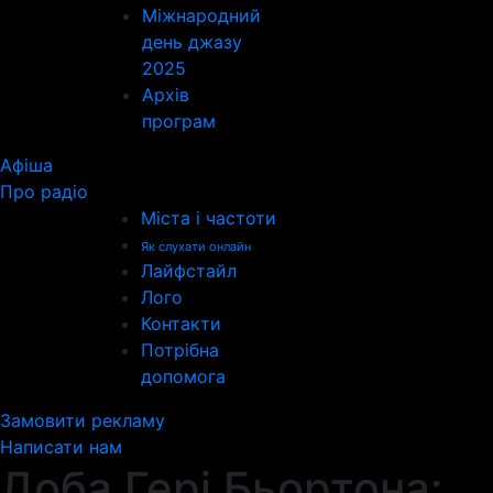
Міжнародний
день джазу
2025
Архів
програм
Афіша
Про радіо
Міста і частоти
Як слухати онлайн
Лайфстайл
Лого
Контакти
Потрібна
допомога
Замовити рекламу
Написати нам
Доба Гері Бьортона: