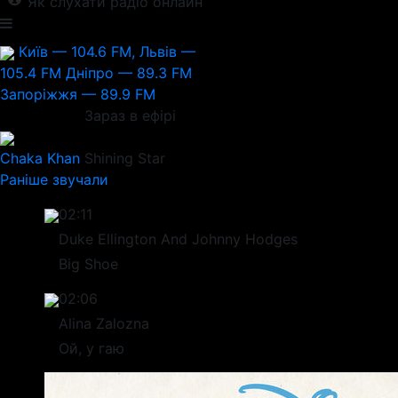
Як слухати радіо онлайн
Київ — 104.6 FM, Львів —
105.4 FM
Дніпро — 89.3 FM
Запоріжжя — 89.9 FM
Зараз в ефірі
Chaka Khan
Shining Star
Раніше звучали
02:11
Duke Ellington And Johnny Hodges
Big Shoe
02:06
Alina Zalozna
Ой, у гаю