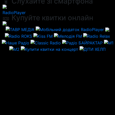
📱 Слухайте зі смартфона
RadioPlayer
🎫 Купуйте квитки онлайн