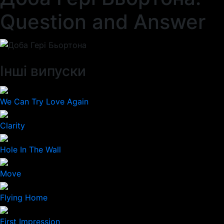
Question and Answer
Інші випуски
We Can Try Love Again
Clarity
Hole In The Wall
Move
Flying Home
First Impression