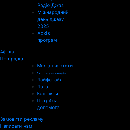
Радіо Джаз
Міжнародний
день джазу
2025
Архів
програм
Афіша
Про радіо
Міста і частоти
Як слухати онлайн
Лайфстайл
Лого
Контакти
Потрібна
допомога
Замовити рекламу
Написати нам