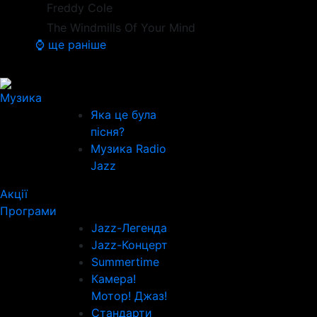
Freddy Cole
The Windmills Of Your Mind
⌚ ще раніше
Музика
Яка це була
пісня?
Музика Radio
Jazz
Акції
Програми
Jazz-Легенда
Jazz-Концерт
Summertime
Камера!
Мотор! Джаз!
Стандарти