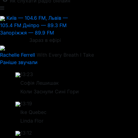
Як слухати радіо онлайн
Київ — 104.6 FM, Львів —
105.4 FM
Дніпро — 89.3 FM
Запоріжжя — 89.9 FM
Зараз в ефірі
Rachelle Ferrell
With Every Breath I Take
Раніше звучали
13:23
Софія Лешишак
Коли Заснули Сині Гори
13:19
Ike Quebec
Linda Flor
13:12