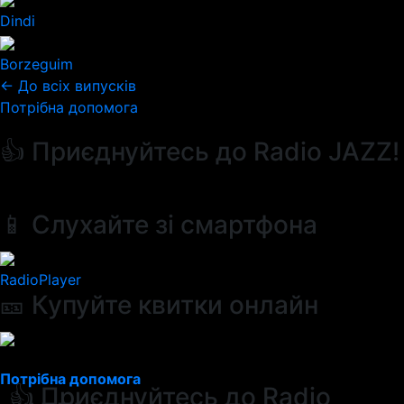
Dindi
Borzeguim
← До всіх випусків
Потрібна допомога
👍 Приєднуйтесь до Radio JAZZ!
📱 Слухайте зі смартфона
RadioPlayer
🎫 Купуйте квитки онлайн
Потрібна допомога
👍 Приєднуйтесь до Radio