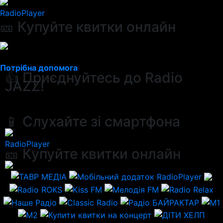
RadioPlayer
🎫 Купуйте квитки онлайн
Потрібна допомога
👍 Приєднуйтесь до Radio
JAZZ!
📱 Слухайте зі смартфона
RadioPlayer
🎫 Купуйте квитки онлайн