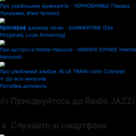
Про українських музикантів - ЧОРНОБРИВЦІ (Тамара
Лукашева, Фіма Чупахін)
13.05.2024
Про першу джазову пісню - SUMMERTIME (Ella
Fitzgerald, Louis Armstrong)
Про зустріч із Herbie Hancock - MAIDEN VOYAGE (Herbie
Hancock)
Про улюблений альбом. BLUE TRAIN (John Coltrane)
← До всіх випусків
Потрібна допомога
👍 Приєднуйтесь до Radio JAZZ!
📱 Слухайте зі смартфона