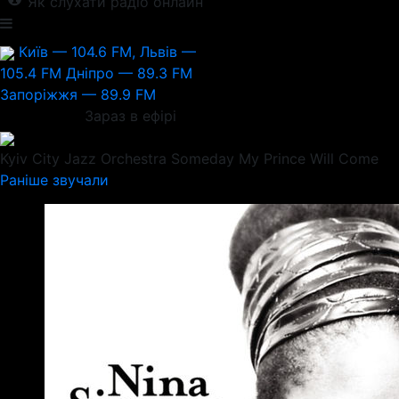
Як слухати радіо онлайн
Київ — 104.6 FM, Львів —
105.4 FM
Дніпро — 89.3 FM
Запоріжжя — 89.9 FM
Зараз в ефірі
Kyiv City Jazz Orchestra
Someday My Prince Will Come
Раніше звучали