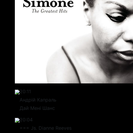
20:11
Андрій Капраль
Дай Мені Шанс
20:04
=== Js. Dianne Reeves