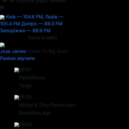
Як слухати радіо онлайн
Київ — 104.6 FM, Львів —
105.4 FM
Дніпро — 89.3 FM
Запоріжжя — 89.9 FM
Зараз в ефірі
Jose James
Come To My Door
Раніше звучали
06:31
Panivalkova
Tango
06:26
Michel & Tony Petrucciani
Sometime Ago
06:23