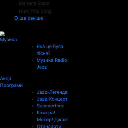
Marlena Shaw
Hum This Song
⌚ ще раніше
Музика
Яка це була
пісня?
Музика Radio
Jazz
Акції
Програми
Jazz-Легенда
Jazz-Концерт
Summertime
Камера!
Мотор! Джаз!
Стандарти