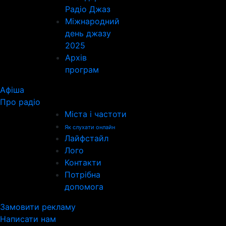
Радіо Джаз
Міжнародний
день джазу
2025
Архів
програм
Афіша
Про радіо
Міста і частоти
Як слухати онлайн
Лайфстайл
Лого
Контакти
Потрібна
допомога
Замовити рекламу
Написати нам