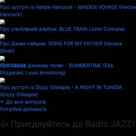
Про зустріч із Herbie Hancock - MAIDEN VOYAGE (Herbie
Hancock)
Про улюблений альбом. BLUE TRAIN (John Coltrane)
Про Джем-сейшни. SONG FOR MY FATHER (Horace
Silver)
13.05.2024
Про першу джазову пісню - SUMMERTIME (Ella
Fitzgerald, Louis Armstrong)
Про зустріч із Dizzy Gillespie - A NIGHT IN TUNISIA
(Dizzy Gillespie)
← До всіх випусків
Потрібна допомога
👍 Приєднуйтесь до Radio JAZZ!