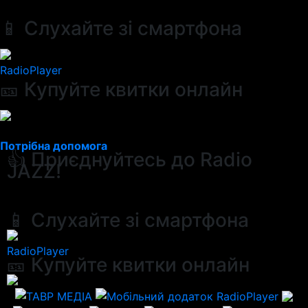
📱 Слухайте зі смартфона
RadioPlayer
🎫 Купуйте квитки онлайн
Потрібна допомога
👍 Приєднуйтесь до Radio
JAZZ!
📱 Слухайте зі смартфона
RadioPlayer
🎫 Купуйте квитки онлайн