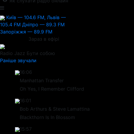
Як слухати радіо онлайн
Київ — 104.6 FM, Львів —
105.4 FM
Дніпро — 89.3 FM
Запоріжжя — 89.9 FM
Зараз в ефірі
Radio Jazz
Бути собою
Раніше звучали
16:06
Manhattan Transfer
Oh Yes, I Remember Clifford
16:01
Bob Arthurs & Steve Lamattina
Blackthorn Is In Blossom
15:57