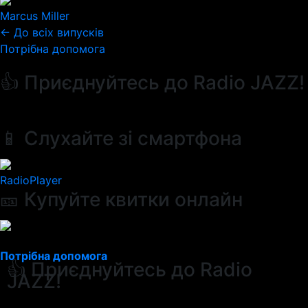
Marcus Miller
← До всіх випусків
Потрібна допомога
👍 Приєднуйтесь до Radio JAZZ!
📱 Слухайте зі смартфона
RadioPlayer
🎫 Купуйте квитки онлайн
Потрібна допомога
👍 Приєднуйтесь до Radio
JAZZ!