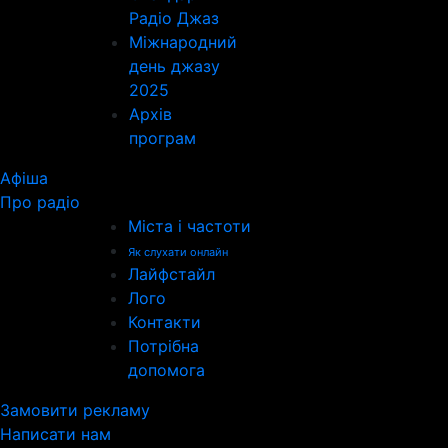
Радіо Джаз
Міжнародний
день джазу
2025
Архів
програм
Афіша
Про радіо
Міста і частоти
Як слухати онлайн
Лайфстайл
Лого
Контакти
Потрібна
допомога
Замовити рекламу
Написати нам