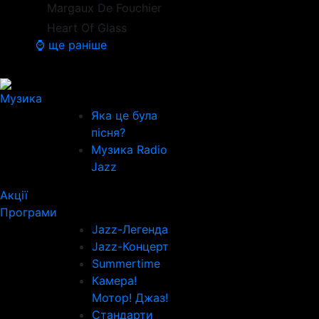
Margaux De Fouchier
Heart Of Glass
⌚ ще раніше
Музика
Яка це була
пісня?
Музика Radio
Jazz
Акції
Програми
Jazz-Легенда
Jazz-Концерт
Summertime
Камера!
Мотор! Джаз!
Стандарти