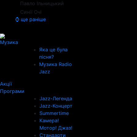
Павло Ільницький
Синії Очі
⌚ ще раніше
Музика
Яка це була
пісня?
Музика Radio
Jazz
Акції
Програми
Jazz-Легенда
Jazz-Концерт
Summertime
Камера!
Мотор! Джаз!
Стандарти