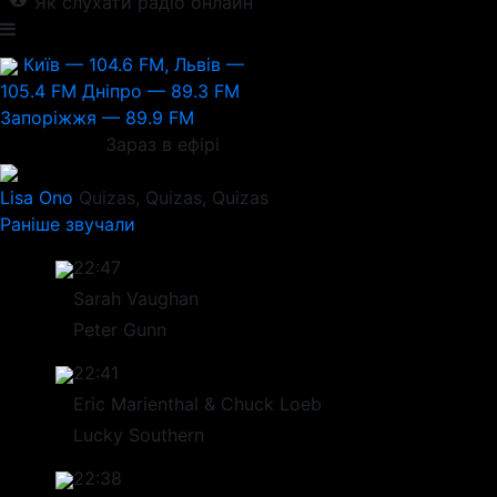
Як слухати радіо онлайн
Київ — 104.6 FM, Львів —
105.4 FM
Дніпро — 89.3 FM
Запоріжжя — 89.9 FM
Зараз в ефірі
Lisa Ono
Quizas, Quizas, Quizas
Раніше звучали
22:47
Sarah Vaughan
Peter Gunn
22:41
Eric Marienthal & Chuck Loeb
Lucky Southern
22:38