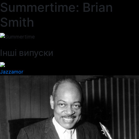
Summertime: Brian
Smith
Інші випуски
Jazzamor