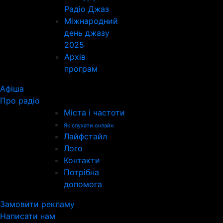
Радіо Джаз
Міжнародний
день джазу
2025
Архів
програм
Афіша
Про радіо
Міста і частоти
Як слухати онлайн
Лайфстайл
Лого
Контакти
Потрібна
допомога
Замовити рекламу
Написати нам