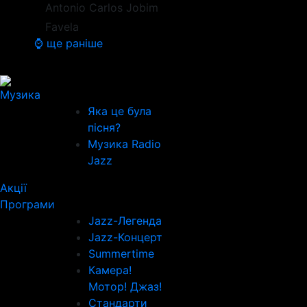
Antonio Carlos Jobim
Favela
⌚ ще раніше
Музика
Яка це була
пісня?
Музика Radio
Jazz
Акції
Програми
Jazz-Легенда
Jazz-Концерт
Summertime
Камера!
Мотор! Джаз!
Стандарти