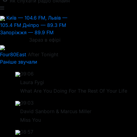
Як слухати радіо онлайн
Київ — 104.6 FM, Львів —
105.4 FM
Дніпро — 89.3 FM
Запоріжжя — 89.9 FM
Зараз в ефірі
Four80East
After Tonight
Раніше звучали
09:06
Laura Fygi
What Are You Doing For The Rest Of Your Life
09:03
David Sanborn & Marcus Miller
Miss You
08:57