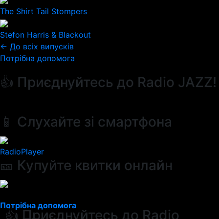
The Shirt Tail Stompers
Stefon Harris & Blackout
← До всіх випусків
Потрібна допомога
👍 Приєднуйтесь до Radio JAZZ!
📱 Слухайте зі смартфона
RadioPlayer
🎫 Купуйте квитки онлайн
Потрібна допомога
👍 Приєднуйтесь до Radio