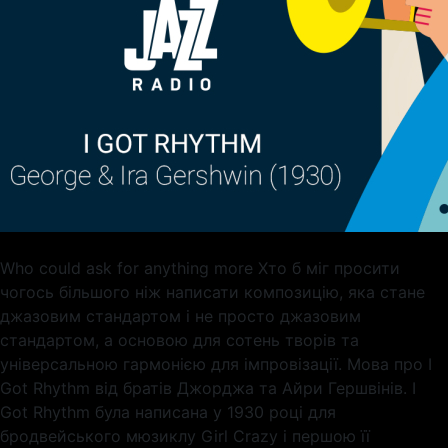
Who could ask for anything more Хто б міг просити
чогось більшого ніж написати композицію, яка стане
джазовим стандартом і не просто джазовим
стандартом, а основою для сотень творів та
універсальною гармонією для імпровізації. Мова про I
Got Rhythm від братів Джорджа та Айри Гершвінів. I
Got Rhythm була написана у 1930 році для
бродвейського мюзиклу Girl Crazy і першою її