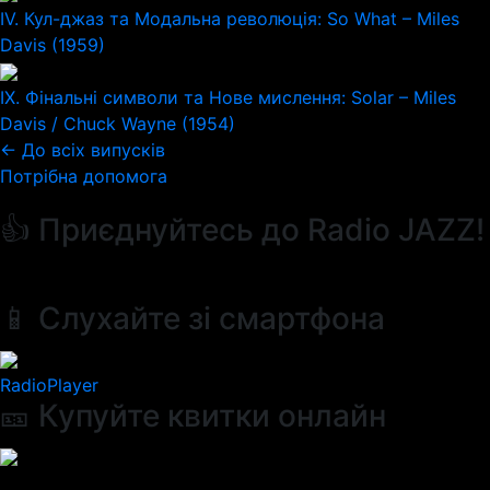
IV. Кул-джаз та Модальна революція: So What – Miles
Davis (1959)
IX. Фінальні символи та Нове мислення: Solar – Miles
Davis / Chuck Wayne (1954)
← До всіх випусків
Потрібна допомога
👍 Приєднуйтесь до Radio JAZZ!
📱 Слухайте зі смартфона
RadioPlayer
🎫 Купуйте квитки онлайн