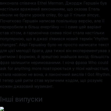
виконала співачка Ethel Merman. Джордж Гершвін був
настільки вражений виконанням, що сказав Етель
ніколи не брати уроків співу, бо це її тільки зіпсує.
Початково Ґершвін написав повільнішу версію, але її
переробили в більш енергійну — і саме цей варіант
став хітом, а гармонічна схема пісні стала настільки
популярною, що в джазі з’явився новий термін “rhythm
changes”. Айрі Гершвіну було не просто написати текст
для цієї мелодії брата, два тижні він експерементував з
ритмом і формою, й зрештою знайшов вихід: більшість
фраз залишити неримованими. І хоча фраза Who could
ask for anything more повторюється у пісні найчастіше,
стала назвою не вона, а лаконічний вислів I Got Rhythm.
І тепер цей ритм став музичним кодом, що розуміє
кожен джазовий музикант.
Інші випуски