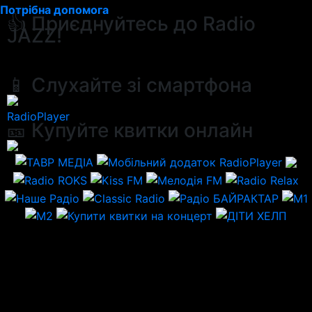
Потрібна допомога
👍 Приєднуйтесь до Radio
JAZZ!
📱 Слухайте зі смартфона
RadioPlayer
🎫 Купуйте квитки онлайн