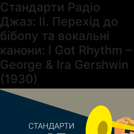
Стандарти Радіо
Джаз: II. Перехід до
бібопу та вокальні
канони: I Got Rhythm –
George & Ira Gershwin
(1930)