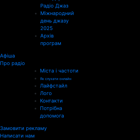
Радіо Джаз
Міжнародний
день джазу
2025
Архів
програм
Афіша
Про радіо
Міста і частоти
Як слухати онлайн
Лайфстайл
Лого
Контакти
Потрібна
допомога
Замовити рекламу
Написати нам