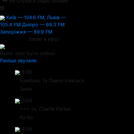
Як слухати радіо онлайн
Київ — 104.6 FM, Львів —
105.4 FM
Дніпро — 89.3 FM
Запоріжжя — 89.9 FM
Зараз в ефірі
Radio Jazz
Бути собою
Раніше звучали
15:09
Бумбокс Та Павло Ігнатьєв
Зима
15:04
=== Js. Charlie Parker
Ko-Ko
14:59