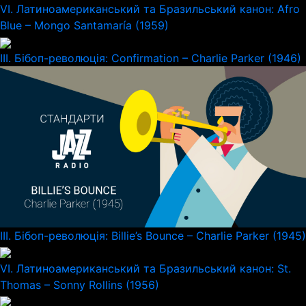
VI. Латиноамериканський та Бразильський канон: Afro
Blue – Mongo Santamaría (1959)
III. Бібоп-революція: Confirmation – Charlie Parker (1946)
III. Бібоп-революція: Billie’s Bounce – Charlie Parker (1945)
VI. Латиноамериканський та Бразильський канон: St.
Thomas – Sonny Rollins (1956)