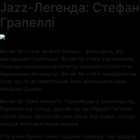
Jazz-Легенда: Стефан
Грапеллі
Він міг би стати, як його батько, - філософом, або
викладачем італійської. Він міг би стати художником,
тому що народився на початку минулого століття на
паризькому Монмартрі. Він міг би стати танцюристом,
тому що після смерті мами його виховувала сама
Айсідора Дункан.
Він міг би тричі загинути. Перший раз у сиротинці під
Парижем від голоду, другий під час Першої Світової,
третій підчас Другої світової війни. Від смерті, голоду і
злиднів його врятувала музика.
У 12 років батько приніс додому скрипку, і він щодуху