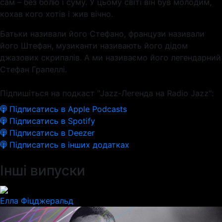
сам – без болю і суму. У цьому світі він був молодим,
кохав кого хотів і жив вічно.
Батьки називали його Стефано, французи називали
його Штефан, музиканти називають його дідом
джазових скрипалів. А ми називаємо його легендарний
Стефан Грапеллі.
Підпишіться на подкаст "Jazz-Легенда на Radio Jazz":
Підписатись в Apple Podcasts
Підписатись в Spotify
Підписатись в Deezer
Підписатись в інших додатках
Інші випуски
Елла Фіцджеральд