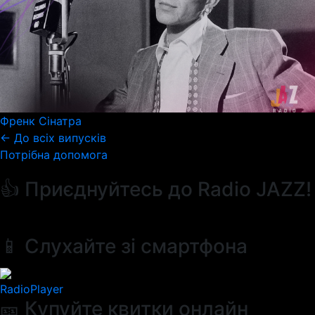
Френк Сінатра
← До всіх випусків
Потрібна допомога
👍 Приєднуйтесь до Radio JAZZ!
📱 Слухайте зі смартфона
RadioPlayer
🎫 Купуйте квитки онлайн