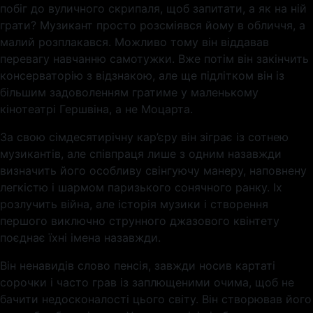
побіг до вуличного скрипаля, щоб запитати, а як на ній
грати? Музикант просто розсміявся йому в обличчя, а
малий розплакався. Можливо тому він віддавав
перевагу навчанню самотужки. Вже потім він закінчить
консерваторію з відзнакою, але ще підлітком він із
більшим задоволенням гратиме у маленькому
кінотеатрі Гершвіна, а не Моцарта.
За свою сімдесятирічну кар’єру він зіграє із сотнею
музикантів, але співпраця лише з одним назавжди
визначить його особливу свінгуючу манеру, наповнену
легкістю і шармом паризького сонячного ранку. Іх
розлучить війна, але історія музики і створення
першого виключно струнного джазового квінтету
поєднає їхні імена назавжди.
Він ненавидів слово пенсія, завжди носив картаті
сорочки і часто грав із заплющеними очима, щоб не
бачити недосконалості цього світу. Він створював його