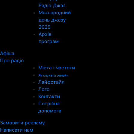
Радіо Джаз
Міжнародний
день джазу
2025
Архів
програм
Афіша
Про радіо
Міста і частоти
Як слухати онлайн
Лайфстайл
Лого
Контакти
Потрібна
допомога
Замовити рекламу
Написати нам