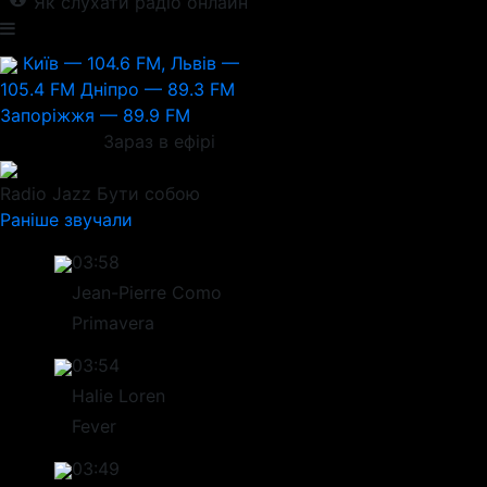
Як слухати радіо онлайн
Київ — 104.6 FM, Львів —
105.4 FM
Дніпро — 89.3 FM
Запоріжжя — 89.9 FM
Зараз в ефірі
Radio Jazz
Бути собою
Раніше звучали
03:58
Jean-Pierre Como
Primavera
03:54
Halie Loren
Fever
03:49