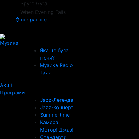
Spyro Gyra
When Evening Falls
⌚ ще раніше
Музика
Яка це була
пісня?
Музика Radio
Jazz
Акції
Програми
Jazz-Легенда
Jazz-Концерт
Summertime
Камера!
Мотор! Джаз!
Стандарти