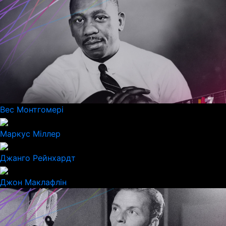
Вес Монтгомері
Маркус Міллер
Джанго Рейнхардт
Джон Маклафлін