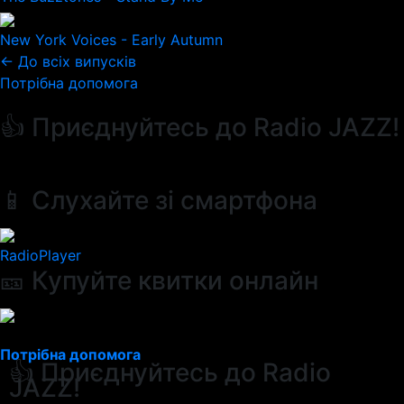
New York Voices - Early Autumn
← До всіх випусків
Потрібна допомога
👍 Приєднуйтесь до Radio JAZZ!
📱 Слухайте зі смартфона
RadioPlayer
🎫 Купуйте квитки онлайн
Потрібна допомога
👍 Приєднуйтесь до Radio
JAZZ!