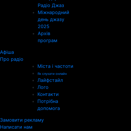
Радіо Джаз
Міжнародний
день джазу
2025
Архів
програм
Афіша
Про радіо
Міста і частоти
Як слухати онлайн
Лайфстайл
Лого
Контакти
Потрібна
допомога
Замовити рекламу
Написати нам