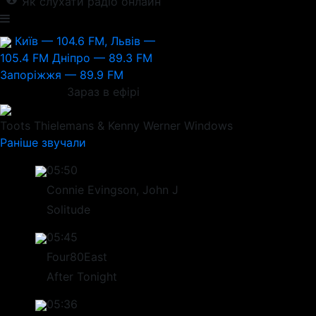
Як слухати радіо онлайн
Київ — 104.6 FM, Львів —
105.4 FM
Дніпро — 89.3 FM
Запоріжжя — 89.9 FM
Зараз в ефірі
Toots Thielemans & Kenny Werner
Windows
Раніше звучали
05:50
Connie Evingson, John J
Solitude
05:45
Four80East
After Tonight
05:36