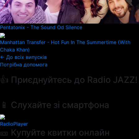
Pentatonix - The Sound Od Silence
Manhattan Transfer - Hot Fun In The Summertime (With
Chaka Khan)
← До всіх випусків
Потрібна допомога
👍 Приєднуйтесь до Radio JAZZ!
📱 Слухайте зі смартфона
RadioPlayer
🎫 Купуйте квитки онлайн