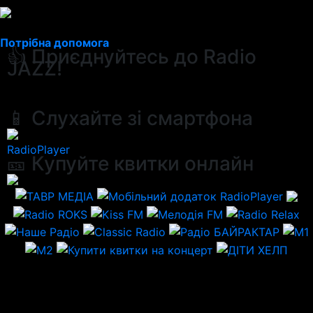
Потрібна допомога
👍 Приєднуйтесь до Radio
JAZZ!
📱 Слухайте зі смартфона
RadioPlayer
🎫 Купуйте квитки онлайн