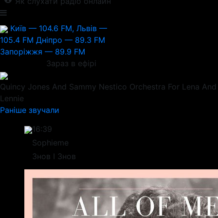
Як слухати радіо онлайн
Київ — 104.6 FM, Львів —
105.4 FM
Дніпро — 89.3 FM
Запоріжжя — 89.9 FM
Зараз в ефірі
Quincy Jones And Sammy Nestico Orchestra
For Lena And
Lennie
Раніше звучали
16:39
Sophieme
Знов І Знов