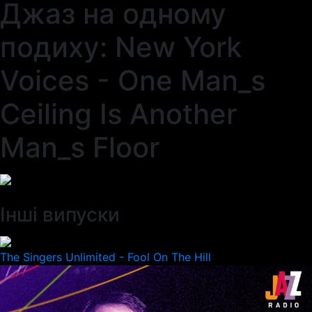
Джаз на одному
подиху: New York
Voices - One Man_s
Ceiling Is Another
Man_s Floor
Інші випуски
The Singers Unlimited - Fool On The Hill