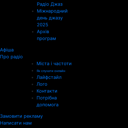
Радіо Джаз
Міжнародний
день джазу
2025
Архів
програм
Афіша
Про радіо
Міста і частоти
Як слухати онлайн
Лайфстайл
Лого
Контакти
Потрібна
допомога
Замовити рекламу
Написати нам