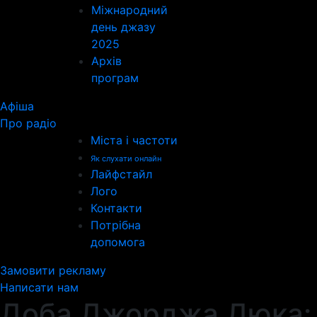
Міжнародний
день джазу
2025
Архів
програм
Афіша
Про радіо
Міста і частоти
Як слухати онлайн
Лайфстайл
Лого
Контакти
Потрібна
допомога
Замовити рекламу
Написати нам
Доба Джорджа Дюка: