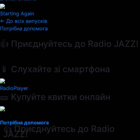
Starting Again
← До всіх випусків
Потрібна допомога
👍 Приєднуйтесь до Radio JAZZ!
📱 Слухайте зі смартфона
RadioPlayer
🎫 Купуйте квитки онлайн
Потрібна допомога
👍 Приєднуйтесь до Radio
JAZZ!