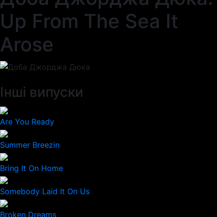
Up From The Sea It
Arose
Інші випуски
Are You Ready
Summer Breezin
Bring It On Home
Somebody Laid It On Us
Broken Dreams