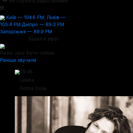
Як слухати радіо онлайн
Київ — 104.6 FM, Львів —
105.4 FM
Дніпро — 89.3 FM
Запоріжжя — 89.9 FM
Зараз в ефірі
Radio Jazz
Бути собою
Раніше звучали
05:36
Leleka
Dobra Dolja