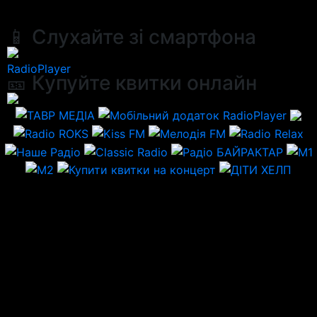
📱 Слухайте зі смартфона
RadioPlayer
🎫 Купуйте квитки онлайн