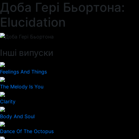
Доба Гері Бьортона:
Elucidation
Інші випуски
Feelings And Things
The Melody Is You
Clarity
Body And Soul
Dance Of The Octopus