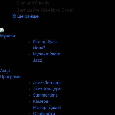
Sigmund Friends
Залишайся (Бумбокс Cover)
⌚ ще раніше
Музика
Яка це була
пісня?
Музика Radio
Jazz
Акції
Програми
Jazz-Легенда
Jazz-Концерт
Summertime
Камера!
Мотор! Джаз!
Стандарти