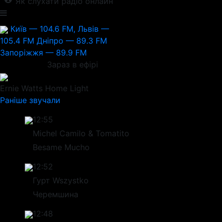
Як слухати радіо онлайн
Київ — 104.6 FM, Львів —
105.4 FM
Дніпро — 89.3 FM
Запоріжжя — 89.9 FM
Зараз в ефірі
Ernie Watts
Home Light
Раніше звучали
12:55
Michel Camilo & Tomatito
Besame Mucho
12:52
Гурт Wszystko
Черемшина
12:48