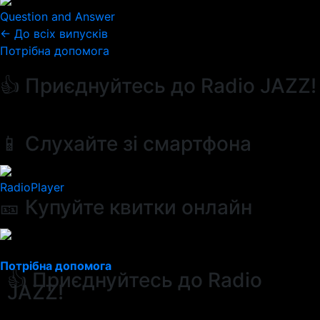
Question and Answer
← До всіх випусків
Потрібна допомога
👍 Приєднуйтесь до Radio JAZZ!
📱 Слухайте зі смартфона
RadioPlayer
🎫 Купуйте квитки онлайн
Потрібна допомога
👍 Приєднуйтесь до Radio
JAZZ!