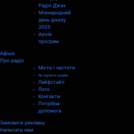
Радіо Джаз
Міжнародний
день джазу
2025
Архів
програм
Афіша
Про радіо
Міста і частоти
Як слухати онлайн
Лайфстайл
Лого
Контакти
Потрібна
допомога
Замовити рекламу
Написати нам