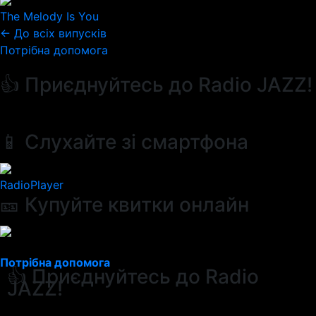
The Melody Is You
← До всіх випусків
Потрібна допомога
👍 Приєднуйтесь до Radio JAZZ!
📱 Слухайте зі смартфона
RadioPlayer
🎫 Купуйте квитки онлайн
Потрібна допомога
👍 Приєднуйтесь до Radio
JAZZ!