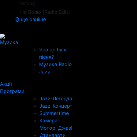
Ganna
На Волю (Radio Edit)
⌚ ще раніше
Музика
Яка це була
пісня?
Музика Radio
Jazz
Акції
Програми
Jazz-Легенда
Jazz-Концерт
Summertime
Камера!
Мотор! Джаз!
Стандарти