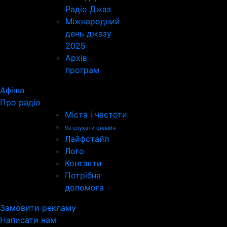
Радіо Джаз
Міжнародний
день джазу
2025
Архів
програм
Афіша
Про радіо
Міста і частоти
Як слухати онлайн
Лайфстайл
Лого
Контакти
Потрібна
допомога
Замовити рекламу
Написати нам