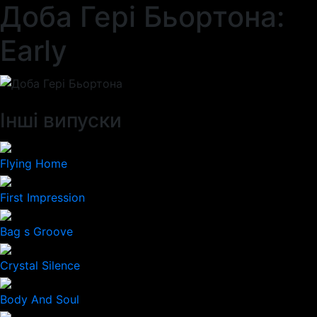
Доба Гері Бьортона:
Early
Інші випуски
Flying Home
First Impression
Bag s Groove
Crystal Silence
Body And Soul