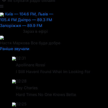
Як слухати радіо онлайн
Київ — 104.6 FM, Львів —
105.4 FM
Дніпро — 89.3 FM
Запоріжжя — 89.9 FM
Зараз в ефірі
Настя Маркова
Все буде добре
Раніше звучали
02:31
Apollinare Rossi
I Still Havent Found What Im Looking For
02:28
Ray Charles
Hard Times No One Knows Bette
02:25