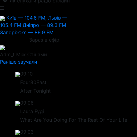
Як слухати радіо онлайн
Київ — 104.6 FM, Львів —
105.4 FM
Дніпро — 89.3 FM
Запоріжжя — 89.9 FM
Зараз в ефірі
Adm_t
Між Стінами
Раніше звучали
09:10
Four80East
After Tonight
09:06
Laura Fygi
What Are You Doing For The Rest Of Your Life
09:03