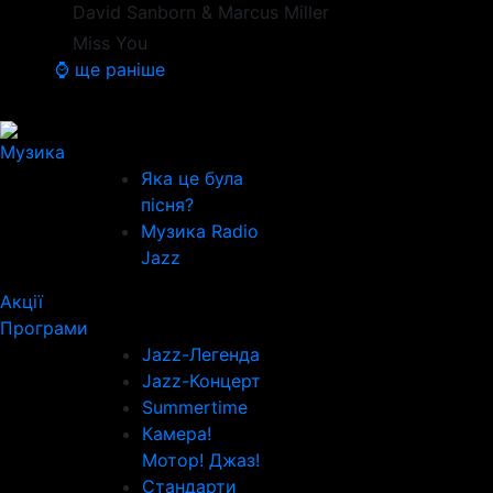
David Sanborn & Marcus Miller
Miss You
⌚ ще раніше
Музика
Яка це була
пісня?
Музика Radio
Jazz
Акції
Програми
Jazz-Легенда
Jazz-Концерт
Summertime
Камера!
Мотор! Джаз!
Стандарти