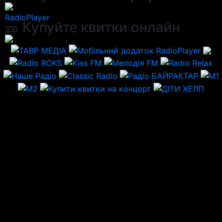
RadioPlayer
🎫 Купуйте квитки онлайн