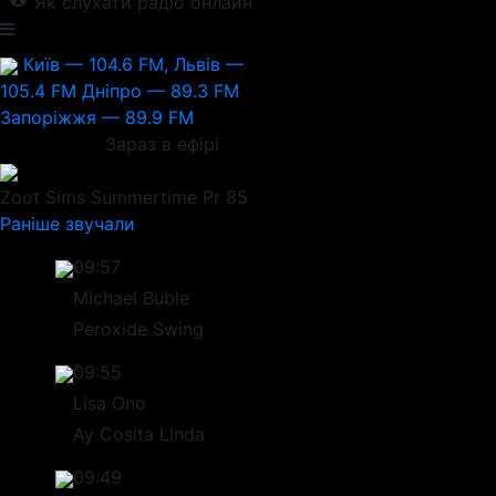
Як слухати радіо онлайн
Київ — 104.6 FM, Львів —
105.4 FM
Дніпро — 89.3 FM
Запоріжжя — 89.9 FM
Зараз в ефірі
Zoot Sims
Summertime Pr 85
Раніше звучали
09:57
Michael Buble
Peroxide Swing
09:55
Lisa Ono
Ay Cosita Linda
09:49