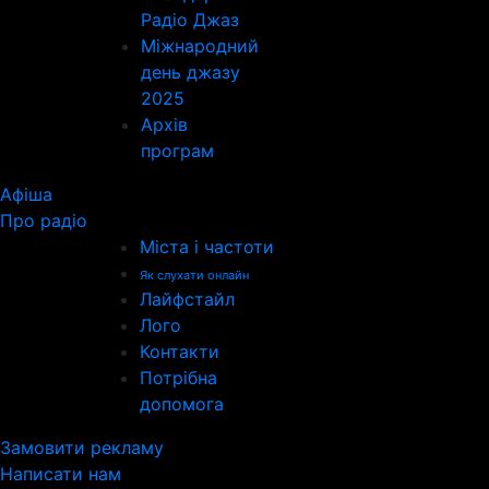
Радіо Джаз
Міжнародний
день джазу
2025
Архів
програм
Афіша
Про радіо
Міста і частоти
Як слухати онлайн
Лайфстайл
Лого
Контакти
Потрібна
допомога
Замовити рекламу
Написати нам