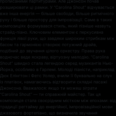
прописаними партитурами. Але Джонсон почав
розширювати ці рамки. У “Carolina Shout” відчувається
вже інша енергія — більше свободи, більше ритмічного
руху і більше простору для імпровізації. Саме в таких
композиціях формувався стиль, який пізніше назвуть
страйд-піано. Ключовим елементом є перкусивна
функція лівої руки, що завдяки широким стрибкам між
басом та гармонією створює потужний драйв,
подібний до звучання цілого оркестру. Права рука
водночас веде яскраву, віртуозну мелодію. “Carolina
Shout” швидко стала легендою серед музикантів Нью-
Йорка, особливо в Гарлемі. Молоді піаністи, наприклад
Дюк Елінгтон і Фетс Уолер, вчили її буквально на слух
із платівок, намагаючись відтворити складні пасажі
Джонсона. Вважалося: якщо ти можеш зіграти
“Carolina Shout” — ти справжній майстер. Так ця
композиція стала своєрідним містком між епохами: від
традиції регтайму до енергійної, імпровізаційної мови
джазового фортепіано, що визначила звучання