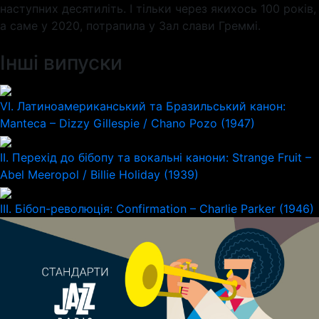
наступних десятиліть. І тільки через якихось 100 років,
а саме у 2020, потрапила у Зал слави Греммі.
Інші випуски
VI. Латиноамериканський та Бразильський канон:
Manteca – Dizzy Gillespie / Chano Pozo (1947)
II. Перехід до бібопу та вокальні канони: Strange Fruit –
Abel Meeropol / Billie Holiday (1939)
III. Бібоп-революція: Confirmation – Charlie Parker (1946)