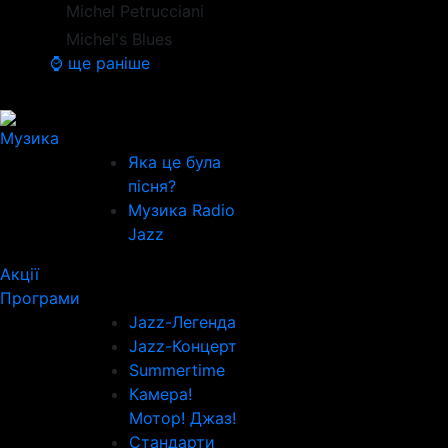
Michel Petrucciani
Michel's Blues
⌚ ще раніше
Музика
Яка це була
пісня?
Музика Radio
Jazz
Акції
Програми
Jazz-Легенда
Jazz-Концерт
Summertime
Камера!
Мотор! Джаз!
Стандарти