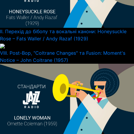
II. Перехід до бібопу та вокальні канони: Honeysuckle
Rose – Fats Waller / Andy Razaf (1929)
VIII. Post-Bop, "Coltrane Changes" та Fusion: Moment's
Notice – John Coltrane (1957)