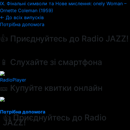
IX. Фінальні символи та Нове мислення: onely Woman –
Ornette Coleman (1959)
← До всіх випусків
Потрібна допомога
👍 Приєднуйтесь до Radio JAZZ!
📱 Слухайте зі смартфона
RadioPlayer
🎫 Купуйте квитки онлайн
Потрібна допомога
👍 Приєднуйтесь до Radio
JAZZ!