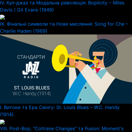
IV. Кул-джаз та Модальна революція: Boplicity – Miles
Davis / Gil Evans (1949)
IX. Фінальні символи та Нове мислення: Song for Che –
Charlie Haden (1969)
I. Витоки та Ера Свінгу: St. Louis Blues – W.C. Handy
(1914).
VIII. Post-Bop, "Coltrane Changes" та Fusion: Moment's