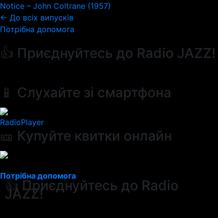
Notice – John Coltrane (1957)
← До всіх випусків
Потрібна допомога
👍 Приєднуйтесь до Radio JAZZ!
📱 Слухайте зі смартфона
RadioPlayer
🎫 Купуйте квитки онлайн
Потрібна допомога
👍 Приєднуйтесь до Radio
JAZZ!