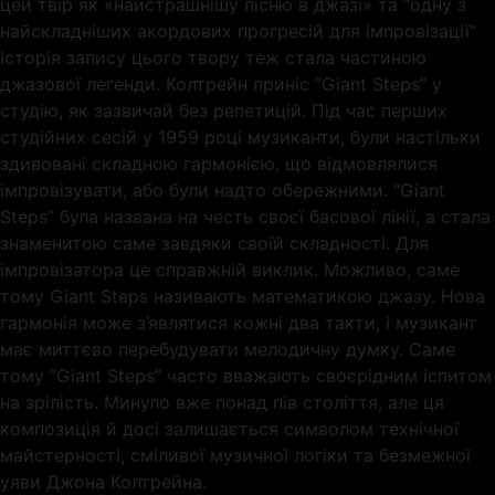
цей твір як «найстрашнішу пісню в джазі» та “одну з
найскладніших акордових прогресій для імпровізації”
Історія запису цього твору теж стала частиною
джазової легенди. Колтрейн приніс “Giant Steps” у
студію, як зазвичай без репетицій. Під час перших
студійних сесій у 1959 році музиканти, були настільки
здивовані складною гармонією, що відмовлялися
імпровізувати, або були надто обережними. “Giant
Steps” була названа на честь своєї басової лінії, а стала
знаменитою саме завдяки своїй складності. Для
імпровізатора це справжній виклик. Можливо, саме
тому Giant Steps називають математикою джазу. Нова
гармонія може з’являтися кожні два такти, і музикант
має миттєво перебудувати мелодичну думку. Саме
тому “Giant Steps” часто вважають своєрідним іспитом
на зрілість. Минуло вже понад пів століття, але ця
композиція й досі залишається символом технічної
майстерності, сміливої музичної логіки та безмежної
уяви Джона Колтрейна.