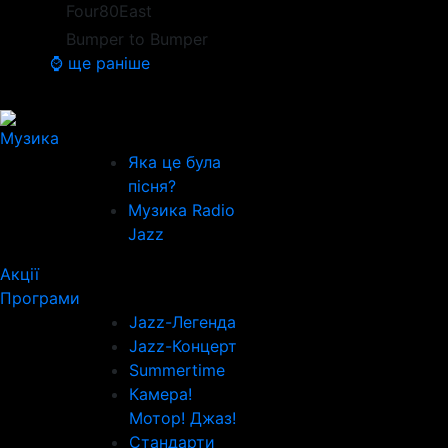
Four80East
Bumper to Bumper
⌚ ще раніше
Музика
Яка це була
пісня?
Музика Radio
Jazz
Акції
Програми
Jazz-Легенда
Jazz-Концерт
Summertime
Камера!
Мотор! Джаз!
Стандарти