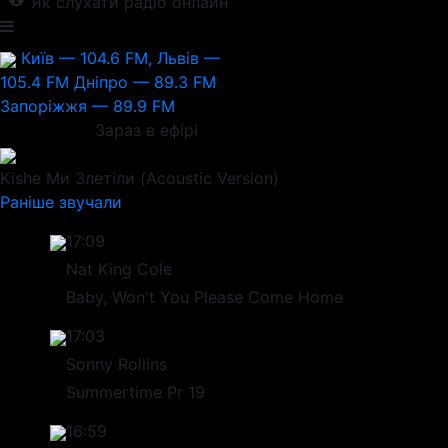
Як слухати радіо онлайн
Київ — 104.6 FM, Львів —
105.4 FM
Дніпро — 89.3 FM
Запоріжжя — 89.9 FM
Зараз в ефірі
Kishe
Ми Злетіли (Acoustic Version)
Раніше звучали
17:09
Nat King Cole
Baby, Won't You Please Come Home
17:03
Sonny Rollins
Summertime Pr 19
16:59