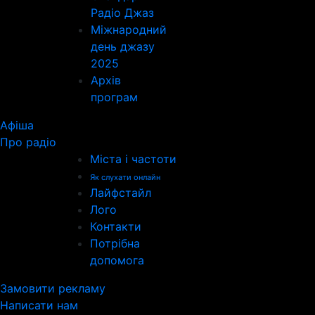
Радіо Джаз
Міжнародний
день джазу
2025
Архів
програм
Афіша
Про радіо
Міста і частоти
Як слухати онлайн
Лайфстайл
Лого
Контакти
Потрібна
допомога
Замовити рекламу
Написати нам