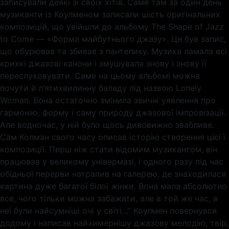
записували деякі зі своїх хітів. Саме там за один день
музиканти із Коулменом записали шість оригінальних
композицій, що увійшли до альбому The Shape of Jazz
to Come — «Форма майбутнього джазу». Це був запис,
що обурював та збивав з пантелику. Музика ламала всі
крихкі джазові канони і змушувала знову і знову її
переслуховувати. Саме на цьому альбомі можна
почути й п’ятихвилинну баладу під назвою Lonely
Woman. Вона остаточно змінила звичні уявлення про
гармонію, форму і саму природу джазової імпровізації.
Але водночас, у ній було щось дивовижно звабливе.
Сам Колман свого часу описав історію створення цієї ї
композиції. Перш ніж стати відомим музикантом, він
працював у великому універмазі, і одного разу під час
обідньої перерви натрапив на галерею, де знаходилася
картина дуже багатої білої жінки. Вона мала абсолютно
все, чого тільки можна забажати, але в той же час, в
неї були найсумніші очі у світі…” Коулмен повернувся
додому і написав найхимернішу джазову мелодію, твір,