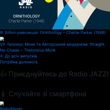
III. Бібоп-революція: Ornithology – Charlie Parker (1946)
VII. Телоніус Монк та Авторський модернізм: Straight,
No Chaser – Thelonious Monk
← До всіх випусків
Потрібна допомога
👍 Приєднуйтесь до Radio JAZZ!
📱 Слухайте зі смартфона
RadioPlayer