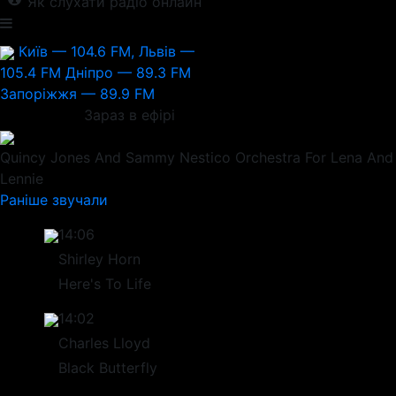
Як слухати радіо онлайн
Київ — 104.6 FM, Львів —
105.4 FM
Дніпро — 89.3 FM
Запоріжжя — 89.9 FM
Зараз в ефірі
Quincy Jones And Sammy Nestico Orchestra
For Lena And
Lennie
Раніше звучали
14:06
Shirley Horn
Here's To Life
14:02
Charles Lloyd
Black Butterfly