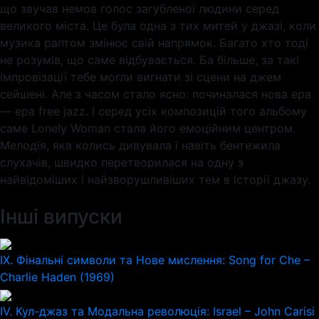
що звучав немов голос загубленої людини серед
великого міста. Це була одна з тих митей у джазі, коли
музика раптом змінює свій напрямок. Багато хто тоді
не розумів, що саме відбувається. Ба більше, за такі
імпровізації тебе могли вигнати зі сцени на джем
сейшені. Але з часом стало ясно: починалася нова ера
— ера free jazz. І серед усіх композицій того альбому
саме Lonely Woman стала його емоційним центром.
Мелодія, яка колись дивувала і навіть бентежила
слухачів, швидко перетворилася на одну з
найвідоміших і найзворушливіших тем в історії джазу.
Інші випуски
IX. Фінальні символи та Нове мислення: Song for Che –
Charlie Haden (1969)
IV. Кул-джаз та Модальна революція: Israel – John Carisi