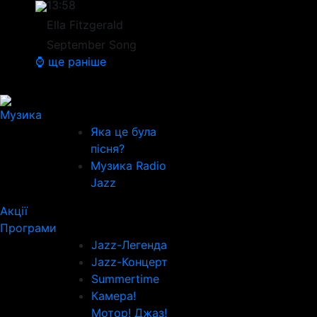
13:58
Ella Fitzgerald
September Song
⌚ ще раніше
Музика
Яка це була
пісня?
Музика Radio
Jazz
Акції
Програми
Jazz-Легенда
Jazz-Концерт
Summertime
Камера!
Мотор! Джаз!