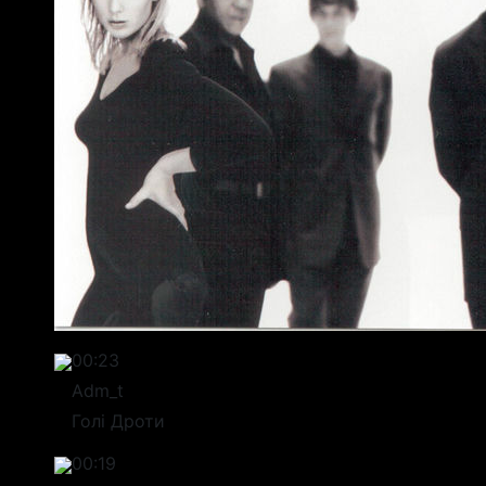
00:23
Adm_t
Голі Дроти
00:19