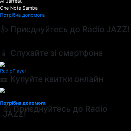
Al Jarreau
One Note Samba
Потрібна допомога
👍 Приєднуйтесь до Radio JAZZ!
📱 Слухайте зі смартфона
RadioPlayer
🎫 Купуйте квитки онлайн
Потрібна допомога
👍 Приєднуйтесь до Radio
JAZZ!