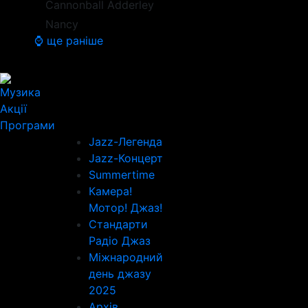
Cannonball Adderley
Nancy
⌚ ще раніше
Музика
Акції
Програми
Jazz-Легенда
Jazz-Концерт
Summertime
Камера!
Мотор! Джаз!
Стандарти
Радіо Джаз
Міжнародний
день джазу
2025
Архів