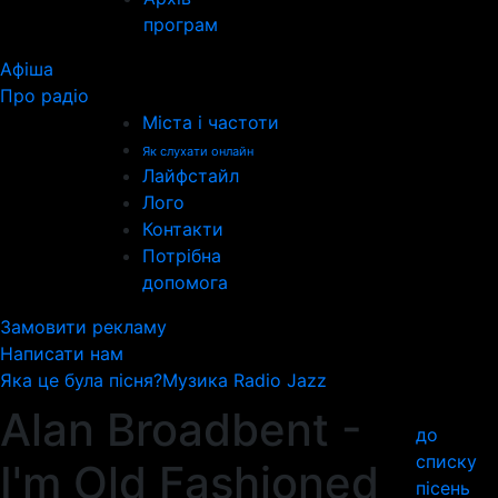
програм
Афіша
Про радіо
Міста і частоти
Як слухати онлайн
Лайфстайл
Лого
Контакти
Потрібна
допомога
Замовити рекламу
Написати нам
Яка це була пісня?
Музика Radio Jazz
Alan Broadbent -
до
списку
I'm Old Fashioned
пісень