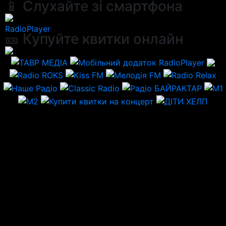
📱 Слухайте зі смартфона
RadioPlayer
🎫 Купуйте квитки онлайн