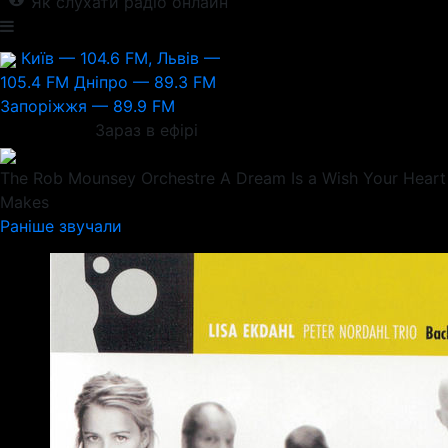
Як слухати радіо онлайн
Київ — 104.6 FM, Львів —
105.4 FM
Дніпро — 89.3 FM
Запоріжжя — 89.9 FM
Зараз в ефірі
The Rob Mounsey Orchestre
A Dream Is a Wish Your Heart
Makes
Раніше звучали