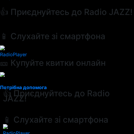
👍 Приєднуйтесь до Radio JAZZ!
📱 Слухайте зі смартфона
RadioPlayer
🎫 Купуйте квитки онлайн
Потрібна допомога
👍 Приєднуйтесь до Radio
JAZZ!
📱 Слухайте зі смартфона
RadioPlayer