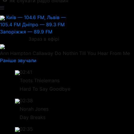
Як слухати радіо онлайн
Київ — 104.6 FM, Львів —
105.4 FM
Дніпро — 89.3 FM
Запоріжжя — 89.9 FM
Зараз в ефірі
Ann Hampton Callaway
Do Nothin Till You Hear From Me
Раніше звучали
02:41
Toots Thielemans
Hard To Say Goodbye
02:38
Norah Jones
Day Breaks
02:35