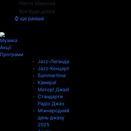
Настя Маркова
Все буде добре
⌚ ще раніше
Музика
Акції
Програми
Jazz-Легенда
Jazz-Концерт
Summertime
Камера!
Мотор! Джаз!
Стандарти
Радіо Джаз
Міжнародний
день джазу
2025