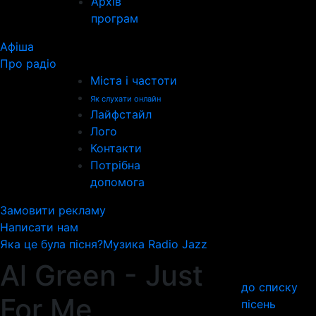
Архів
програм
Афіша
Про радіо
Міста і частоти
Як слухати онлайн
Лайфстайл
Лого
Контакти
Потрібна
допомога
Замовити рекламу
Написати нам
Яка це була пісня?
Музика Radio Jazz
Al Green - Just
до списку
For Me
пісень