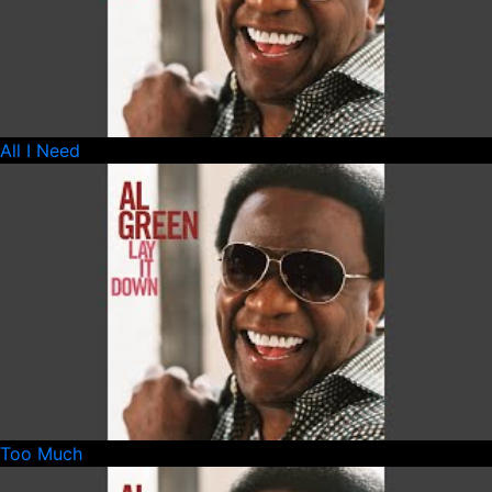
All I Need
Too Much