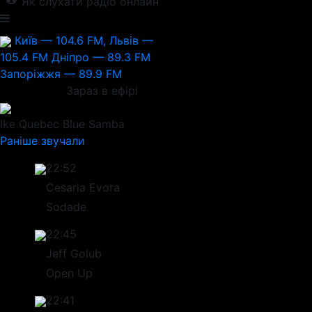
Як слухати радіо онлайн
Київ — 104.6 FM, Львів —
105.4 FM
Дніпро — 89.3 FM
Запоріжжя — 89.9 FM
Зараз в ефірі
Ike Quebec
Blue Samba
Раніше звучали
22:52
Cesaria Evora
Sodade
22:45
Jeff Golub
Open Up
22:41