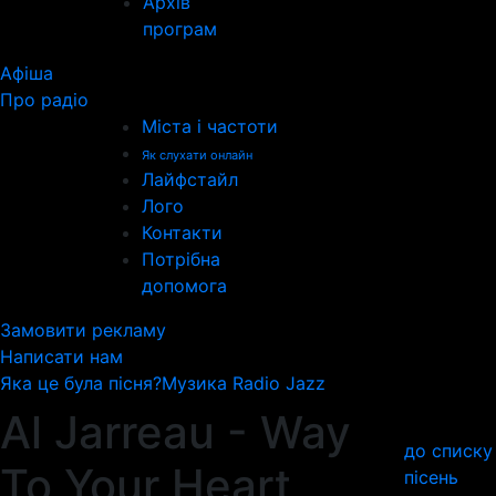
Архів
програм
Афіша
Про радіо
Міста і частоти
Як слухати онлайн
Лайфстайл
Лого
Контакти
Потрібна
допомога
Замовити рекламу
Написати нам
Яка це була пісня?
Музика Radio Jazz
Al Jarreau - Way
до списку
To Your Heart
пісень