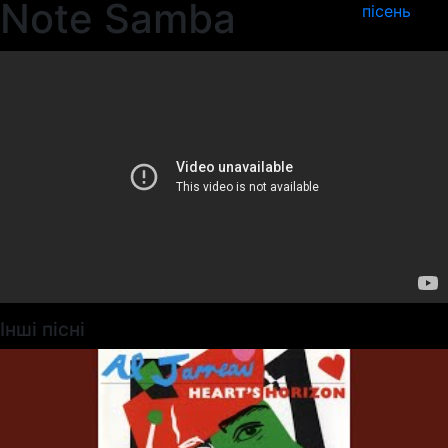
Note Samba
пісень
Інші пісні