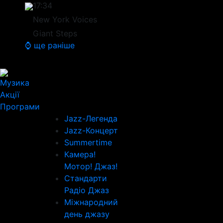
17:34
New York Voices
Giant Steps
⌚ ще раніше
Музика
Акції
Програми
Jazz-Легенда
Jazz-Концерт
Summertime
Камера!
Мотор! Джаз!
Стандарти
Радіо Джаз
Міжнародний
день джазу