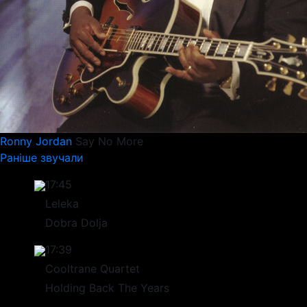
Ronny Jordan
Say No More
Раніше звучали
17:45
Leleka
Dobra Dolja
17:39
Cooltrane Quartet
Holding Back The Years