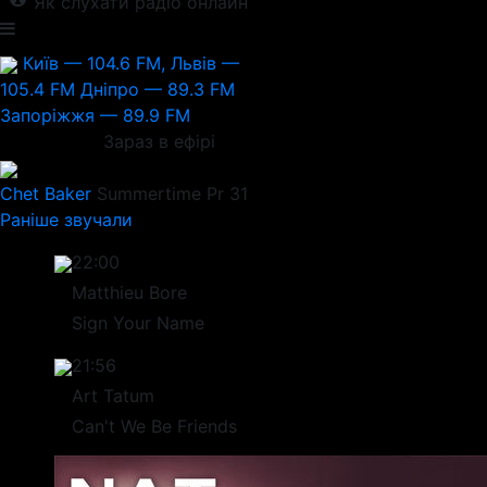
Як слухати радіо онлайн
Київ — 104.6 FM, Львів —
105.4 FM
Дніпро — 89.3 FM
Запоріжжя — 89.9 FM
Зараз в ефірі
Chet Baker
Summertime Pr 31
Раніше звучали
22:00
Matthieu Bore
Sign Your Name
21:56
Art Tatum
Can't We Be Friends