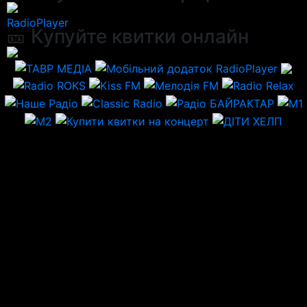
RadioPlayer
🎫 Купуйте квитки онлайн