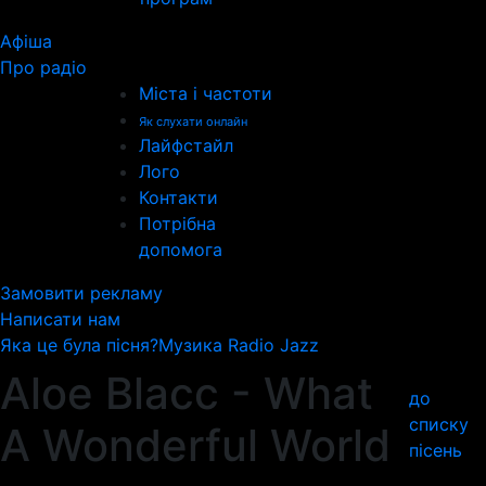
Афіша
Про радіо
Міста і частоти
Як слухати онлайн
Лайфстайл
Лого
Контакти
Потрібна
допомога
Замовити рекламу
Написати нам
Яка це була пісня?
Музика Radio Jazz
Aloe Blacc - What
до
списку
A Wonderful World
пісень