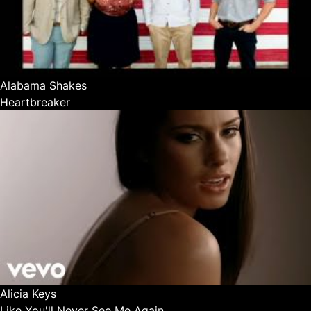
Alabama Shakes
Heartbreaker
Alicia Keys
Like You'll Never See Me Again