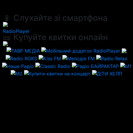
📱 Слухайте зі смартфона
RadioPlayer
🎫 Купуйте квитки онлайн