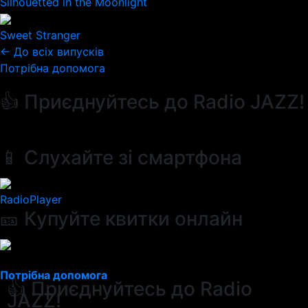
Silhouetted in the Moonlight
Sweet Stranger
← До всіх випусків
Потрібна допомога
👍 Приєднуйтесь до Radio JAZZ!
📱 Слухайте зі смартфона
RadioPlayer
🎫 Купуйте квитки онлайн
Потрібна допомога
👍 Приєднуйтесь до Radio
JAZZ!