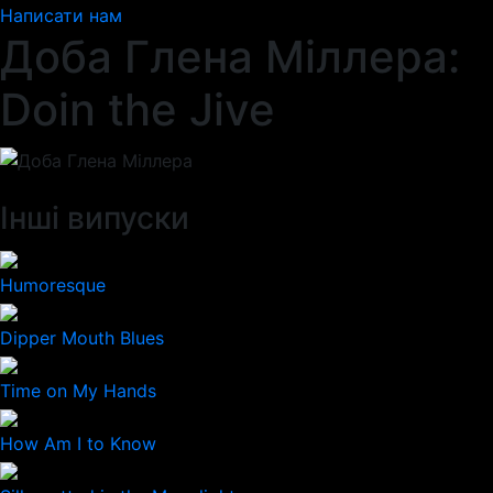
Написати нам
Доба Глена Міллера:
Doin the Jive
Інші випуски
Humoresque
Dipper Mouth Blues
Time on My Hands
How Am I to Know