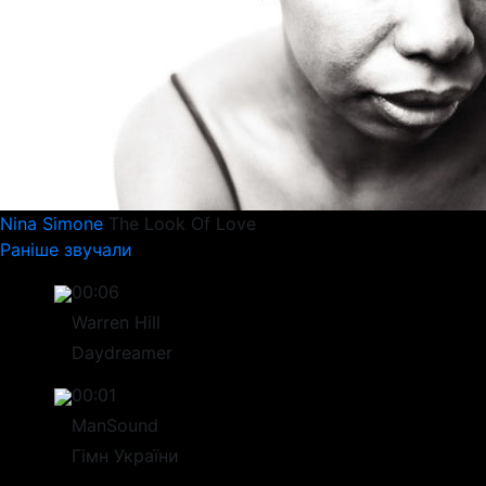
Nina Simone
The Look Of Love
Раніше звучали
00:06
Warren Hill
Daydreamer
00:01
ManSound
Гімн України