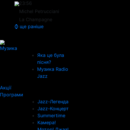
23:56
Michel Petrucciani
La Champagne
⌚ ще раніше
Музика
Яка це була
пісня?
Музика Radio
Jazz
Акції
Програми
Jazz-Легенда
Jazz-Концерт
Summertime
Камера!
Мотор! Джаз!