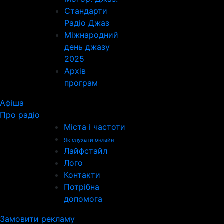
Стандарти
Радіо Джаз
Міжнародний
день джазу
2025
Архів
програм
Афіша
Про радіо
Міста і частоти
Як слухати онлайн
Лайфстайл
Лого
Контакти
Потрібна
допомога
Замовити рекламу