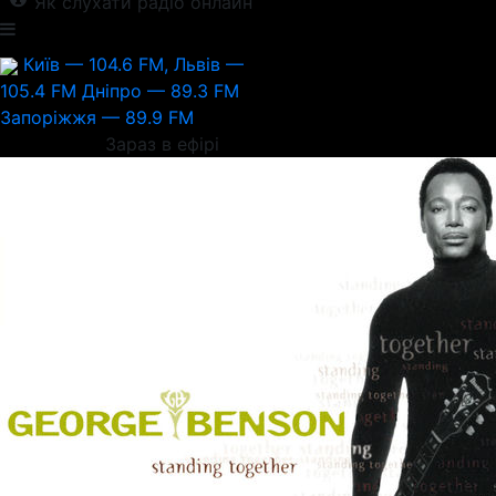
Як слухати радіо онлайн
Київ — 104.6 FM, Львів —
105.4 FM
Дніпро — 89.3 FM
Запоріжжя — 89.9 FM
Зараз в ефірі