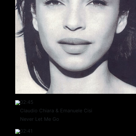
02:45
Claudio Chiara & Emanuele Cisi
Never Let Me Go
02:41