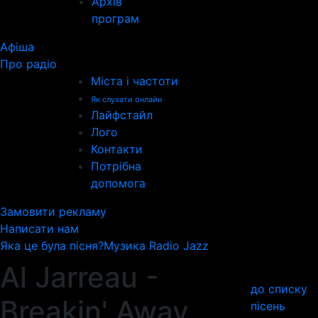
Архів
програм
Афіша
Про радіо
Міста і частоти
Як слухати онлайн
Лайфстайл
Лого
Контакти
Потрібна
допомога
Замовити рекламу
Написати нам
Яка це була пісня?
Музика Radio Jazz
Al Jarreau -
до списку
Breakin' Away
пісень