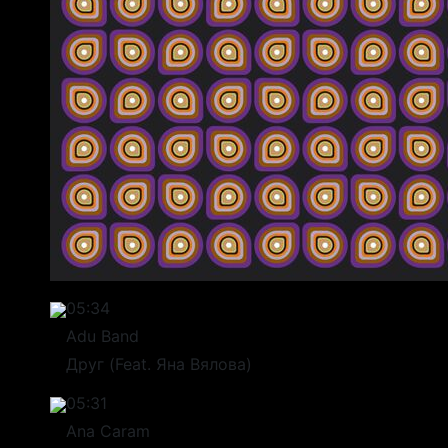
05:34
Adu Band
Друг (Feat. Яна Вялова)
05:31
Ana Caram