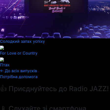
Солодкий запах успіху
For Love or Country
Птах
← До всіх випусків
Потрібна допомога
👍 Приєднуйтесь до Radio JAZZ!
📱 Слухайте зі смартфона