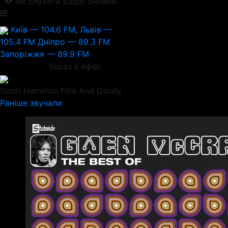
Як слухати радіо онлайн
Київ — 104.6 FM, Львів —
105.4 FM
Дніпро — 89.3 FM
Запоріжжя — 89.9 FM
Зараз в ефірі
Scott Hamilton
Fine And Dandy
Раніше звучали