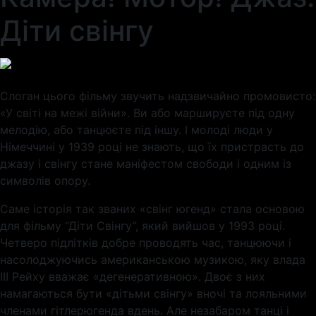
Діти свінгу
Слоган цього фільму звучить надзвичайно промовисто:
«У світі на межі війни». Ви або маршируєте під одну
мелодію, або танцюєте під іншу. І молоді люди у
Німеччині у 1939 році не знають, що їх пристрасть до
джазу і свінгу стане маніфестом свободи і одним із
символів опору.
Саме історія так званих «свінг югенд» стала основою
для фільму “Діти Свінгу”, який вийшов у 1993 році.
Четверо підлітків добре проводять час, танцюючи і
насолоджуючись американською музикою, яку влада
III Рейху вважає «дегенеративною». Двоє з них
намагаються бути «дітьми свінгу» вночі та лояльними
членами гітлерюгенда вдень. Але незабаром танці і