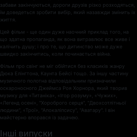
забави закінчуються, дороги друзів різко розходяться,
їм доведеться зробити вибір, який назавжди змінить іх
життя.
Цей фільм - ще один дуже наочний приклад того, на
що здатна пропаганда, як вона витравлює все живе і
калічить душу; і про те, що дитинство може дуже
швидко закінчитись, коли починається війна.
Фільм про свінг не міг обійтися без класиків жанру
Дюка Елінгтона, Каунта Бейсі тощо. За іншу частину
музичного полотна відповідальним призначили
оскароносного Джеймса Роя Хорнора, який творив
музику для «Титаніка», «Ігор розуму», «Чужих»,
«Легенд осені», "Хороброго серця", "Двохсотлітньої
людини", «Трої», "Апокаліпсису", "Аватару". І він
майстерно впорався із задачею.
Інші випуски