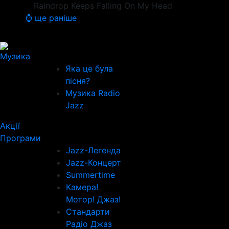
Raindrop Keeps Falling On My Head
⌚ ще раніше
Музика
Яка це була
пісня?
Музика Radio
Jazz
Акції
Програми
Jazz-Легенда
Jazz-Концерт
Summertime
Камера!
Мотор! Джаз!
Стандарти
Радіо Джаз