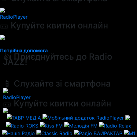
RadioPlayer
🎫 Купуйте квитки онлайн
Потрібна допомога
👍 Приєднуйтесь до Radio
JAZZ!
📱 Слухайте зі смартфона
RadioPlayer
🎫 Купуйте квитки онлайн