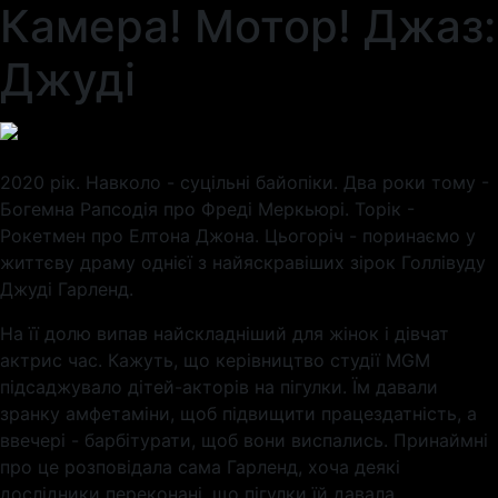
Камера! Мотор! Джаз:
Джуді
2020 рік. Навколо - суцільні байопіки. Два роки тому -
Богемна Рапсодія про Фреді Меркьюрі. Торік -
Рокетмен про Елтона Джона. Цьогоріч - поринаємо у
життєву драму однієї з найяскравіших зірок Голлівуду
Джуді Гарленд.
На її долю випав найскладніший для жінок і дівчат
актрис час. Кажуть, що керівництво студії MGM
підсаджувало дітей-акторів на пігулки. Їм давали
зранку амфетаміни, щоб підвищити працездатність, а
ввечері - барбітурати, щоб вони виспались. Принаймні
про це розповідала сама Гарленд, хоча деякі
дослідники переконані, що пігулки їй давала