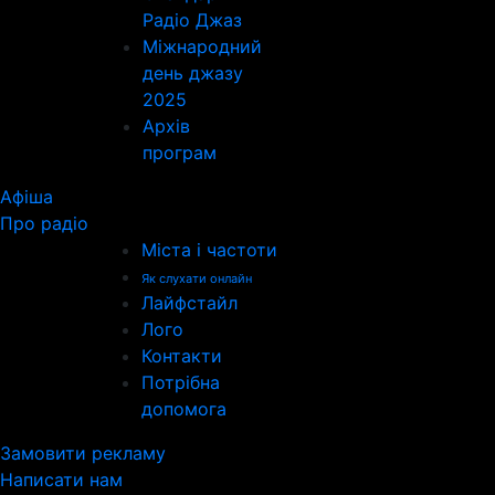
Радіо Джаз
Міжнародний
день джазу
2025
Архів
програм
Афіша
Про радіо
Міста і частоти
Як слухати онлайн
Лайфстайл
Лого
Контакти
Потрібна
допомога
Замовити рекламу
Написати нам