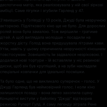
деспотична матір, яка реалізовувала у ній свої зіркові
амбіції. Саме пігулки і згубили Гарленд у 47.
З'явившись у Голівуді у 13 років, Джуді була незручною
акторкою. Підліткового кіно ще не було. Для дорослих
ролей вона була замалою. Тож вирішили - гратиме
дітей. А щоб виглядала молодше - посадили на
жорстку дієту. Голод вона придушувала літрами кави.
Утім, навіть у цьому спричинила незручності кіношним
товстосумам. Зовнішність їм задвалося незріковою. І
додалися нові тортури - їй вставляли у ніс резинові
диски, щоб він був кругліший, а на зуби накладали
спеціальні ковпачки для ідеальної посмішки.
Та було одне, що не викликало суперечок - голос. У
Джуді Гарленд був неймовірний голос. І коли кіно
залишилося позаду - вона легко захопила сцену.
Концертні виступи у байопіку "Джуді" відтворив
режисер Руперт Гулд. А саму легенду зіграла Рене