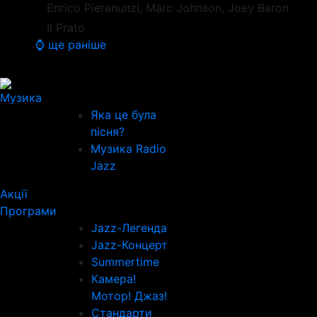
Enrico Pieranunzi, Marc Johnson, Joey Baron
Il Prato
⌚ ще раніше
Музика
Яка це була
пісня?
Музика Radio
Jazz
Акції
Програми
Jazz-Легенда
Jazz-Концерт
Summertime
Камера!
Мотор! Джаз!
Стандарти