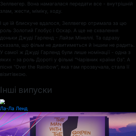
Зеллвегер. Вона намагалася передати все - внутрішній
злам, жести, міміку, ходу.
І це їй блискуче вдалося, Зеллвегер отримала за цю
роль Золотий Глобус і Оскар. А ще не схвалення
доньки Джуді Гарленд - Лайзи Мінеллі. Та одразу
сказала, що фільм не дивитиметься й іншим не радить.
У самої ж Джуді Гарленд були лише номінації - одна з
яких - за роль Дороті у фільмі "Чарівник країни Оз". А
пісня "Over the Rainbow", яка там прозвучала, стала її
візитівкою.
Інші випуски
Ла-Ла Ленд