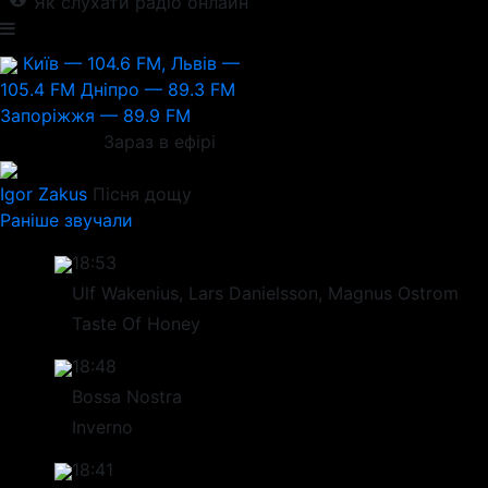
Як слухати радіо онлайн
Київ — 104.6 FM, Львів —
105.4 FM
Дніпро — 89.3 FM
Запоріжжя — 89.9 FM
Зараз в ефірі
Igor Zakus
Пісня дощу
Раніше звучали
18:53
Ulf Wakenius, Lars Danielsson, Magnus Ostrom
Taste Of Honey
18:48
Bossa Nostra
Inverno
18:41