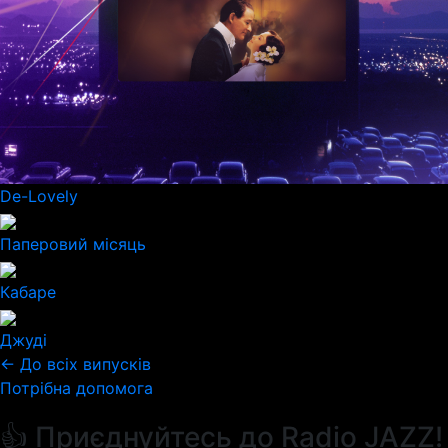
De-Lovely
Паперовий місяць
Кабаре
Джуді
← До всіх випусків
Потрібна допомога
👍 Приєднуйтесь до Radio JAZZ!