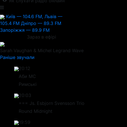
Як слухати радіо онлайн
Київ — 104.6 FM, Львів —
105.4 FM
Дніпро — 89.3 FM
Запоріжжя — 89.9 FM
Зараз в ефірі
Sarah Vaughan & Michel Legrand
Wave
Раніше звучали
20:12
Аби МС
Римські
20:03
=== Js. Esbjorn Svensson Trio
Round Midnight
19:59