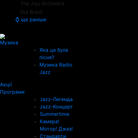
The Juju Orchestra
Dia Brazil
⌚ ще раніше
Музика
Яка це була
пісня?
Музика Radio
Jazz
Акції
Програми
Jazz-Легенда
Jazz-Концерт
Summertime
Камера!
Мотор! Джаз!
Стандарти