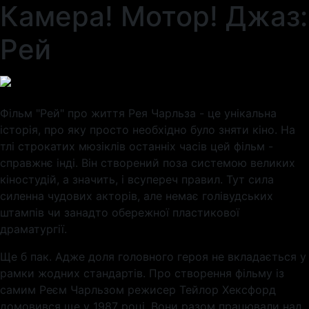
Камера! Мотор! Джаз:
Рей
Фільм "Рей" про життя Рея Чарльза - це унікальна
історія, про яку просто необхідно було зняти кіно. На
тлі строкатих мюзіклів останніх часів цей фільм -
справжнє інді. Він створений поза системою великих
кіностудій, а значить, і всупереч правил. Тут сила
силенна чудових акторів, але немає голівудських
штампів чи занадто обережної пластикової
драматургії.
Ще б пак. Адже доля головного героя не вкладається у
рамки жодних стандартів. Про створення фільму із
самим Реєм Чарльзом режисер Тейлор Хексфорд
домовився ще у 1987 році. Вони разом працювали над