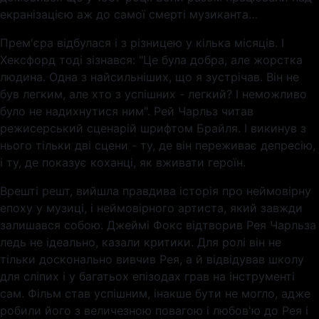
екранізацією аж до самої смерті музиканта…
Прем'єра відбулася і з різницею у кілька місяців. І
Хексфорд тоді зізнався: "Це була добра, але жорстка
людина. Одна з найсильніших, що я зустрічав. Він не
був легким, але хто з успішних - легкий? І неможливо
було не надихнутися ним". Рей Чарльз читав
режисерський сценарій шрифтом Брайля. І викинув з
нього тільки дві сцени - ту, де він переживає депресію,
і ту, де показує коханці, як вживати героїн.
Врешті решт, вийшла правдива історія про неймовірну
епоху у музиці, і неймовірного артиста, який завжди
залишався собою. Джеймі Фокс відтворив Рея Чарльза
ледь не ідеально, казали критики. Для ролі він не
тільки досконально вивчив Рея, а й відвідував школу
для сліпих і у багатьох епізодах грав на інструменті
сам. Фільм став успішним, інакше бути не могло, адже
робили його з величезною повагою і любов'ю до Рея і