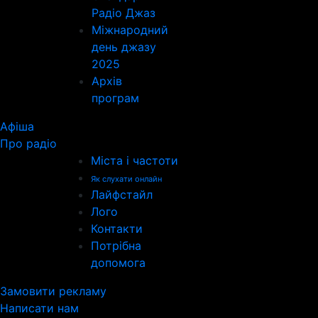
Радіо Джаз
Міжнародний
день джазу
2025
Архів
програм
Афіша
Про радіо
Міста і частоти
Як слухати онлайн
Лайфстайл
Лого
Контакти
Потрібна
допомога
Замовити рекламу
Написати нам