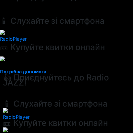
📱 Слухайте зі смартфона
RadioPlayer
🎫 Купуйте квитки онлайн
Потрібна допомога
👍 Приєднуйтесь до Radio
JAZZ!
📱 Слухайте зі смартфона
RadioPlayer
🎫 Купуйте квитки онлайн