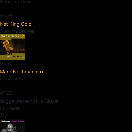
Haunted Heart
07:36
Nat King Cole
Autumn Leaves
07:32
Marc Berthoumieux
Charumba
07:26
Bugge Wesseltoft & Sidsel
Endresen
Try