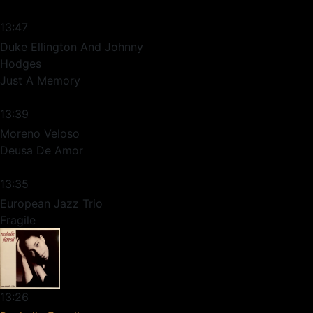
13:47
Duke Ellington And Johnny
Hodges
Just A Memory
13:39
Moreno Veloso
Deusa De Amor
13:35
European Jazz Trio
Fragile
13:26