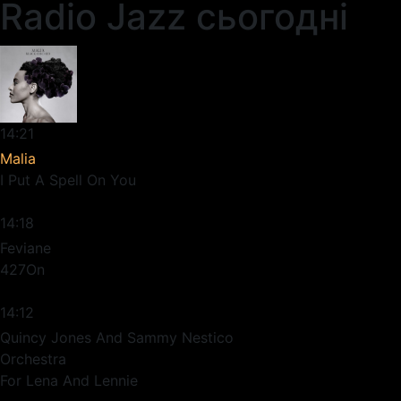
Radio Jazz сьогодні
14:21
Malia
I Put A Spell On You
14:18
Feviane
427On
14:12
Quincy Jones And Sammy Nestico
Orchestra
For Lena And Lennie