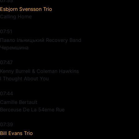
07:55
Esbjorn Svensson Trio
Calling Home
07:51
Павло Ільницький Recovery Band
Черемшина
07:47
Kenny Burrell & Coleman Hawkins
I Thought About You
07:44
Camille Bertault
Berceuse De La 54eme Rue
07:39
Bill Evans Trio