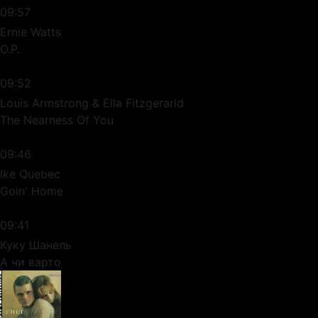
09:57
Ernie Watts
O.P.
09:52
Louis Armstrong & Ella Fitzgerarld
The Nearness Of You
09:46
Ike Quebec
Goin' Home
09:41
Куку Шанель
А чи варто