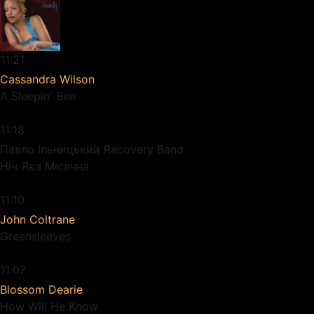
11:21
Cassandra Wilson
A Sleepin' Bee
11:18
Павло Ільницький Recovery Band
Ніч Яка Місячна
11:10
John Coltrane
Greensleeves
11:07
Blossom Dearie
How Will He Know