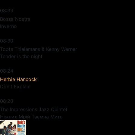
08:33
Bossa Nostra
Inverno
08:30
Toots Thielemans & Kenny Werner
Tender is the night
08:24
Herbie Hancock
Don't Explain
08:20
The Impressions Jazz Quintet
Ніжних Мрій Таємна Мить