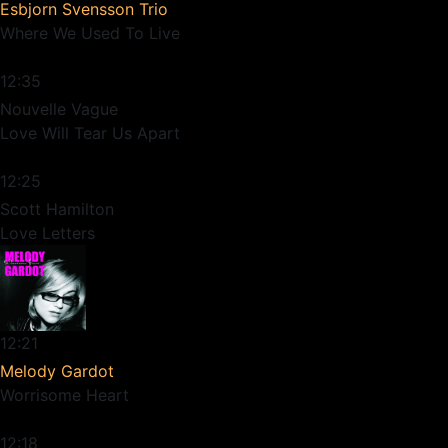
Esbjorn Svensson Trio
Where We Used To Live
12:35
Nouvelle Vague
Love Will Tear Us Apart
12:25
Scott Hamilton
Love Letters
12:21
Melody Gardot
Worrisome Heart
12:18