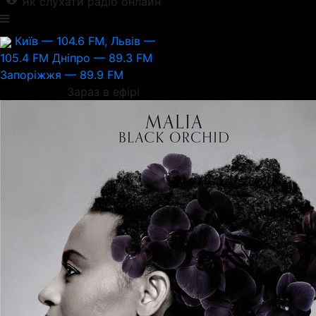
Як слухати радіо онлайн
Київ — 104.6 FM, Львів —
105.4 FM
Дніпро — 89.3 FM
Запоріжжя — 89.9 FM
Зараз в ефірі