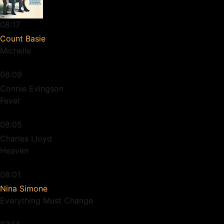
08:17
Count Basie
Michelle
08:09
Connie Evingson
Fever
08:05
Charles Lloyd
Heaven
08:01
Nina Simone
Everything Must Change