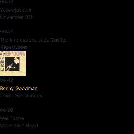
06:53
Yellowjackets
November 8Th
06:47
The Impressions Jazz Quintet
Черемшина
06:42
Benny Goodman
I Ain't Got Nobody
06:36
Mel Torme
My Foolish Heart