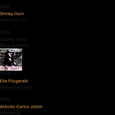
14:06
Shirley Horn
Here's To Life
14:02
Charles Lloyd
Black Butterfly
13:58
Ella Fitzgerald
September Song
13:55
Antonio Carlos Jobim
Insensatez