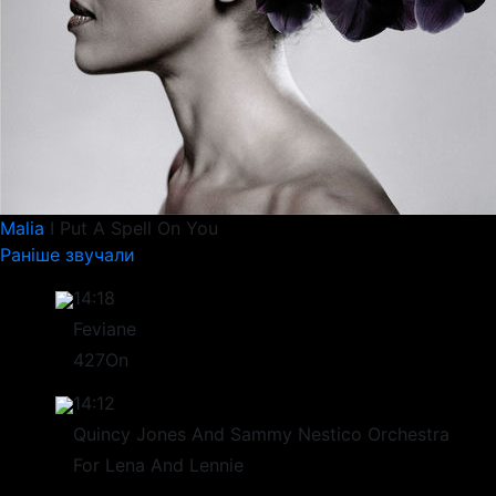
Malia
I Put A Spell On You
Раніше звучали
14:18
Feviane
427On
14:12
Quincy Jones And Sammy Nestico Orchestra
For Lena And Lennie