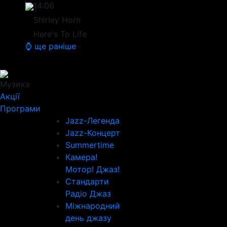
14:06
Shirley Horn
Here's To Life
⌚ ще раніше
Музика
Акції
Програми
Jazz-Легенда
Jazz-Концерт
Summertime
Камера!
Мотор! Джаз!
Стандарти
Радіо Джаз
Міжнародний
день джазу