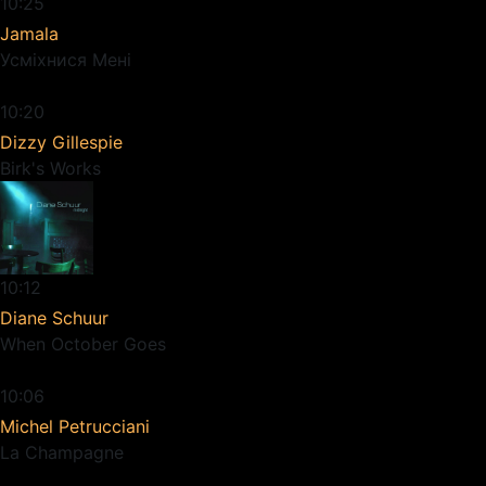
10:25
Jamala
Усміхнися Мені
10:20
Dizzy Gillespie
Birk's Works
10:12
Diane Schuur
When October Goes
10:06
Michel Petrucciani
La Champagne