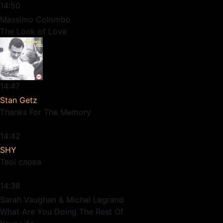
14:50
Massimo Colombo
The Look of Love
14:47
Stan Getz
Thanks For The Memory
14:42
SHY
Твої слова
14:38
Sarah Vaughan & Michel Legrand
What Are You Doing The Rest Of