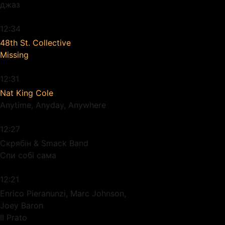
джаз
12:34
48th St. Collective
Missing
12:31
Nat King Cole
Anytime, Anyday, Anywhere
12:27
Скрябiн & Smack Band
Спи cобi cама
12:21
Enrico Pieranunzi, Marc Johnson,
Joey Baron
Il Prato