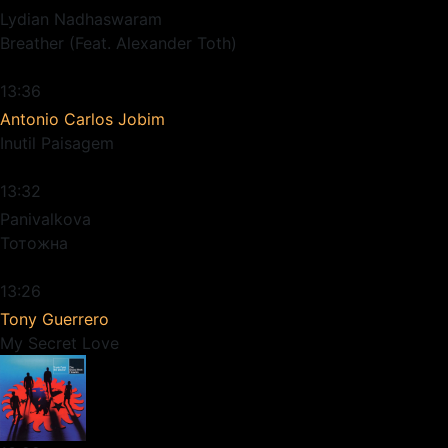
Lydian Nadhaswaram
Breather (Feat. Alexander Toth)
13:36
Antonio Carlos Jobim
Inutil Paisagem
13:32
Panivalkova
Тотожна
13:26
Tony Guerrero
My Secret Love