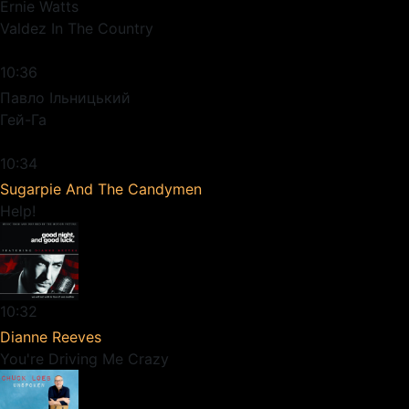
Ernie Watts
Valdez In The Country
10:36
Павло Ільницький
Гей-Га
10:34
Sugarpie And The Candymen
Help!
10:32
Dianne Reeves
You're Driving Me Crazy