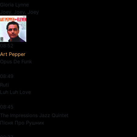
Gloria Lynne
Joey, Joey, Joey
08:52
Art Pepper
Opus De Funk
08:49
Ruti
Luh Luh Love
08:45
The Impressions Jazz Quintet
Пісня Про Рушник