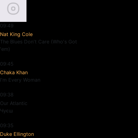
09:49
Nat King Cole
The Blues Don't Care (Who's Got
'em)
09:45
Chaka Khan
I'm Every Woman
09:38
Our Atlantic
Чуєш
09:35
Duke Ellington