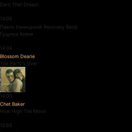
Darn That Dream
14:09
Павло Ільницький Recovery Band
Гуцулка Ксеня
14:04
Blossom Dearie
The Party's Over
14:00
Chet Baker
How High The Moon
13:55