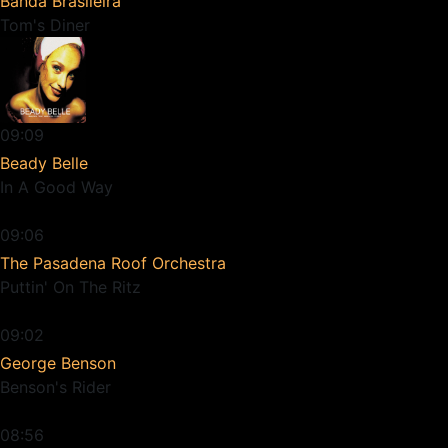
Banda Brasileira
Tom's Diner
09:09
Beady Belle
In A Good Way
09:06
The Pasadena Roof Orchestra
Puttin' On The Ritz
09:02
George Benson
Benson's Rider
08:56