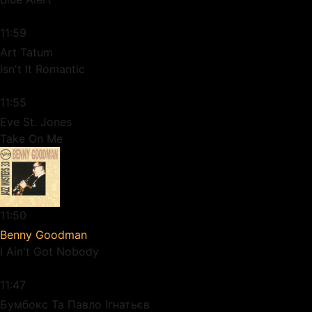
11:59
Art Tatum
Isn't It Romantic
11:55
Eve St. Jones
Take On Me
11:50
Benny Goodman
I Ain't Got Nobody
11:47
Бумбокс Та Павло Ігнатьєв