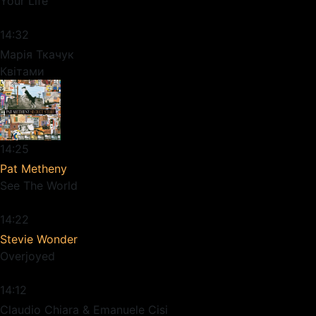
Your Life
14:32
Марія Ткачук
Квітами
14:25
Pat Metheny
See The World
14:22
Stevie Wonder
Overjoyed
14:12
Claudio Chiara & Emanuele Cisi