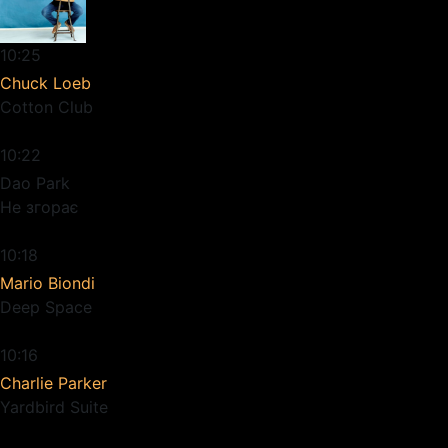
10:25
Chuck Loeb
Cotton Club
10:22
Dao Park
Не згорає
10:18
Mario Biondi
Deep Space
10:16
Charlie Parker
Yardbird Suite