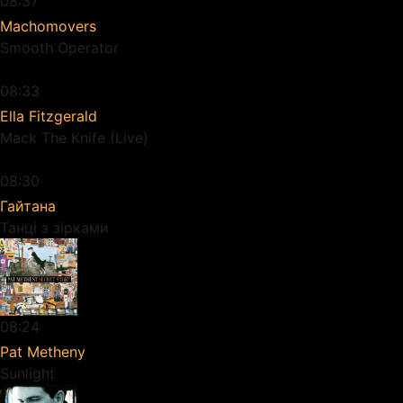
08:37
Machomovers
Smooth Operator
08:33
Ella Fitzgerald
Mack The Knife (Live)
08:30
Гайтана
Танці з зірками
08:24
Pat Metheny
Sunlight