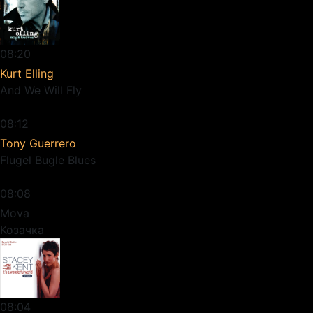
08:20
Kurt Elling
And We Will Fly
08:12
Tony Guerrero
Flugel Bugle Blues
08:08
Mova
Козачка
08:04