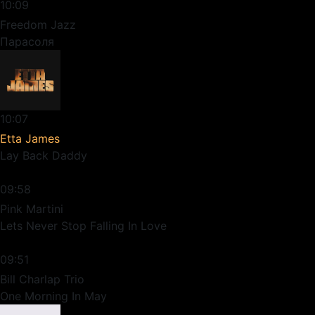
10:09
Freedom Jazz
Парасоля
10:07
Etta James
Lay Back Daddy
09:58
Pink Martini
Lets Never Stop Falling In Love
09:51
Bill Charlap Trio
One Morning In May