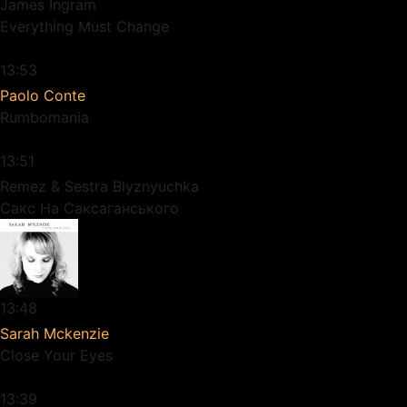
James Ingram
Everything Must Change
13:53
Paolo Conte
Rumbomania
13:51
Remez & Sestra Blyznyuchka
Сакс На Саксаганського
13:48
Sarah Mckenzie
Close Your Eyes
13:39