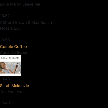
Love Me Or Leave Me
10:57
Clifford Brown & Max Roach
Flossie Lou
10:53
Couple Coffee
Agua De Beber
10:48
Sarah Mckenzie
Tea For Two
10:40