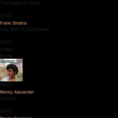
The Sheikh Of Araby
09:32
Frank Sinatra
Only One To A Customer
09:27
Leleka
Ruzha
09:23
Monty Alexander
Let it be
09:19