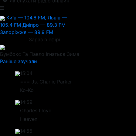
Як слухати радіо онлайн
Київ — 104.6 FM, Львів —
105.4 FM
Дніпро — 89.3 FM
Запоріжжя — 89.9 FM
Зараз в ефірі
Бумбокс Та Павло Ігнатьєв
Зима
Раніше звучали
15:04
=== Js. Charlie Parker
Ko-Ko
14:59
Charles Lloyd
Heaven
14:55